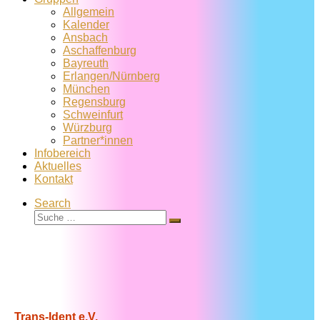
Allgemein
Kalender
Ansbach
Aschaffenburg
Bayreuth
Erlangen/Nürnberg
München
Regensburg
Schweinfurt
Würzburg
Partner*innen
Infobereich
Aktuelles
Kontakt
Search
Suche
Suche
…
Trans-Ident e.V.