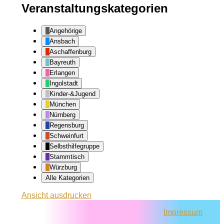
Veranstaltungskategorien
Angehörige
Ansbach
Aschaffenburg
Bayreuth
Erlangen
Ingolstadt
Kinder-&Jugend
München
Nürnberg
Regensburg
Schweinfurt
Selbsthilfegruppe
Stammtisch
Würzburg
Alle Kategorien
Ansicht
ausdrucken
Impressum