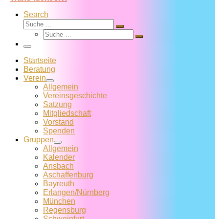
Search
Suche
Suche
Suche
…
Suche
…
Menü
Startseite
Beratung
Verein
Allgemein
Vereins­geschichte
Satzung
Mitglied­schaft
Vorstand
Spenden
Gruppen
Allgemein
Kalender
Ansbach
Aschaffenburg
Bayreuth
Erlangen/Nürnberg
München
Regensburg
Schweinfurt