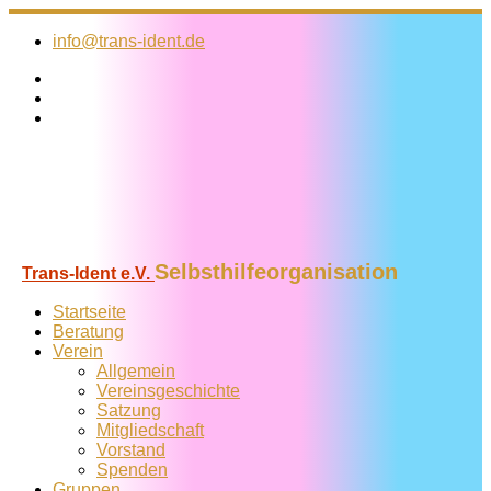
Zum
Inhalt
info@trans-ident.de
springen
Selbsthilfeorganisation
Trans-Ident e.V.
Startseite
Beratung
Verein
Allgemein
Vereins­geschichte
Satzung
Mitglied­schaft
Vorstand
Spenden
Gruppen