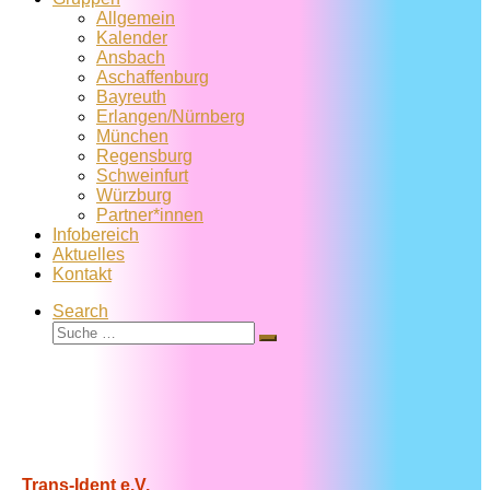
Allgemein
Kalender
Ansbach
Aschaffenburg
Bayreuth
Erlangen/Nürnberg
München
Regensburg
Schweinfurt
Würzburg
Partner*innen
Infobereich
Aktuelles
Kontakt
Search
Suche
Suche
…
Trans-Ident e.V.