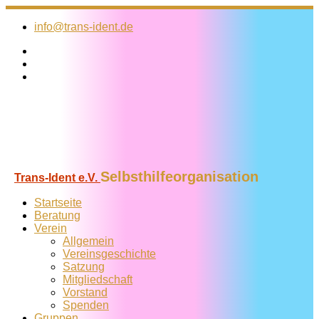
Zum
Inhalt
info@trans-ident.de
springen
Selbsthilfeorganisation
Trans-Ident e.V.
Startseite
Beratung
Verein
Allgemein
Vereins­geschichte
Satzung
Mitglied­schaft
Vorstand
Spenden
Gruppen