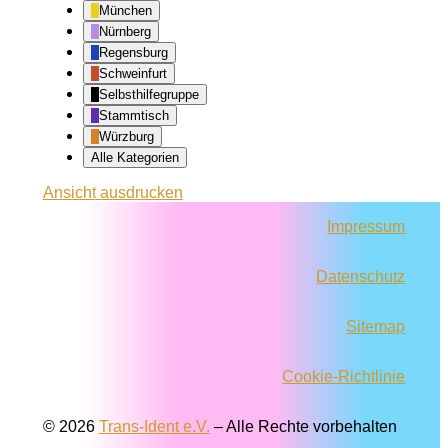
München
Nürnberg
Regensburg
Schweinfurt
Selbsthilfegruppe
Stammtisch
Würzburg
Alle Kategorien
Ansicht
ausdrucken
Impressum
Datenschutz
Sitemap
Cookie-Richtlinie
© 2026
Trans-Ident e.V.
–
Alle Rechte vorbehalten