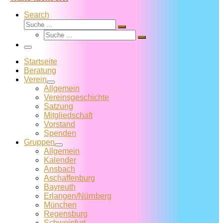
Search
Suche
Suche
Suche
…
Suche
…
Menü
Startseite
Beratung
Verein
Allgemein
Vereins­geschichte
Satzung
Mitglied­schaft
Vorstand
Spenden
Gruppen
Allgemein
Kalender
Ansbach
Aschaffenburg
Bayreuth
Erlangen/Nürnberg
München
Regensburg
Schweinfurt