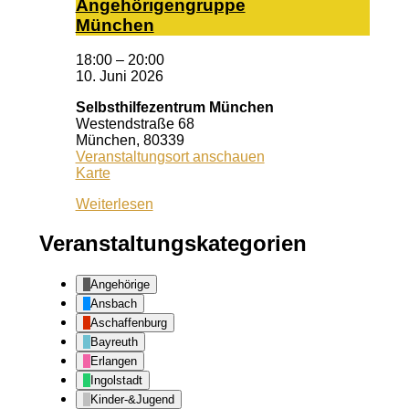
An­ge­hö­ri­gen­grup­pe
Mün­chen
18:00
–
20:00
10. Juni 2026
Selbsthilfezentrum München
Westendstraße 68
München
,
80339
Veranstaltungsort anschauen
Selbsthilfezentrum
Karte
München
Weiterlesen
Veranstaltungskategorien
Angehörige
Ansbach
Aschaffenburg
Bayreuth
Erlangen
Ingolstadt
Kinder-&Jugend