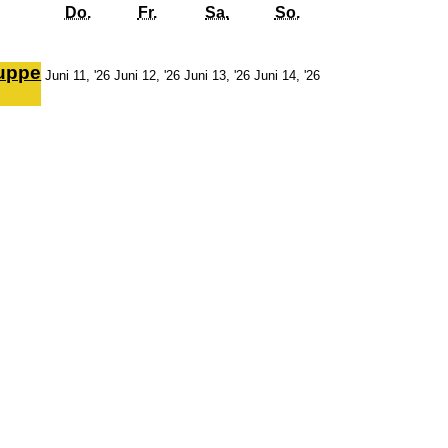
Donnerstag
Freitag
Samstag
Sonntag
Do.
Fr.
Sa.
So.
rup­pe
11.
12.
13.
14.
Juni 11, '26
Juni 12, '26
Juni 13, '26
Juni 14, '26
Juni
Juni
Juni
Juni
2026
2026
2026
2026