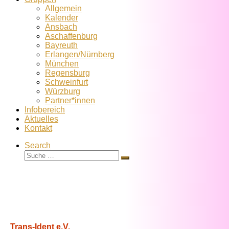
Allgemein
Kalender
Ansbach
Aschaffenburg
Bayreuth
Erlangen/Nürnberg
München
Regensburg
Schweinfurt
Würzburg
Partner*innen
Infobereich
Aktuelles
Kontakt
Search
Suche
Suche
…
Trans-Ident e.V.