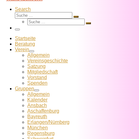
Search
Suche
Suche
Suche
…
Suche
…
Menü
Startseite
Beratung
Verein
Allgemein
Vereins­geschichte
Satzung
Mitglied­schaft
Vorstand
Spenden
Gruppen
Allgemein
Kalender
Ansbach
Aschaffenburg
Bayreuth
Erlangen/Nürnberg
München
Regensburg
Schweinfurt