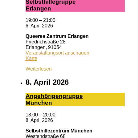
Selbst­hil­fe­grup­pe
Er­lan­gen
19:00
–
21:00
6. April 2026
Queeres Zentrum Erlangen
Friedrichstraße 28
Erlangen
,
91054
Veranstaltungsort anschauen
Queeres
Karte
Zentrum
Weiterlesen
Erlangen
8. April 2026
An­ge­hö­ri­gen­grup­pe
Mün­chen
18:00
–
20:00
8. April 2026
Selbsthilfezentrum München
Westendstraße 68