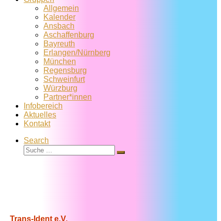
Allgemein
Kalender
Ansbach
Aschaffenburg
Bayreuth
Erlangen/Nürnberg
München
Regensburg
Schweinfurt
Würzburg
Partner*innen
Infobereich
Aktuelles
Kontakt
Search
Suche
Suche
…
Trans-Ident e.V.