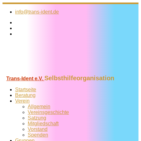
Zum
Inhalt
info@trans-ident.de
springen
Selbsthilfeorganisation
Trans-Ident e.V.
Startseite
Beratung
Verein
Allgemein
Vereins­geschichte
Satzung
Mitglied­schaft
Vorstand
Spenden
Gruppen