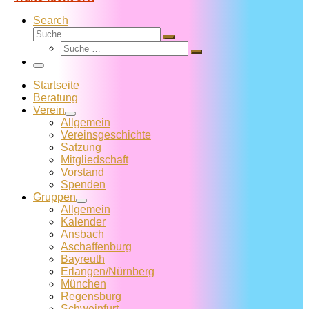
Search
Suche
Suche
Suche
…
Suche
…
Menü
Startseite
Beratung
Verein
Allgemein
Vereins­geschichte
Satzung
Mitglied­schaft
Vorstand
Spenden
Gruppen
Allgemein
Kalender
Ansbach
Aschaffenburg
Bayreuth
Erlangen/Nürnberg
München
Regensburg
Schweinfurt