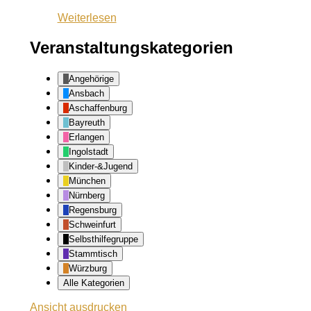
Weiterlesen
Veranstaltungskategorien
Angehörige
Ansbach
Aschaffenburg
Bayreuth
Erlangen
Ingolstadt
Kinder-&Jugend
München
Nürnberg
Regensburg
Schweinfurt
Selbsthilfegruppe
Stammtisch
Würzburg
Alle Kategorien
Ansicht
ausdrucken