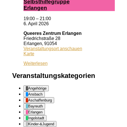
Selbst­hil­fe­grup­pe
Er­lan­gen
19:00
–
21:00
6. April 2026
Queeres Zentrum Erlangen
Friedrichstraße 28
Erlangen
,
91054
Veranstaltungsort anschauen
Queeres
Karte
Zentrum
Weiterlesen
Erlangen
Veranstaltungskategorien
Angehörige
Ansbach
Aschaffenburg
Bayreuth
Erlangen
Ingolstadt
Kinder-&Jugend