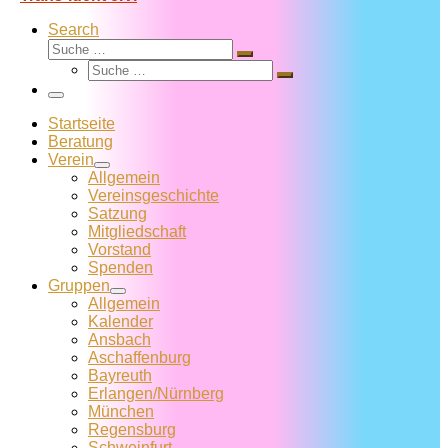
Search
Suche
Suche
Suche
…
Suche
…
Menü
Startseite
Beratung
Verein
Allgemein
Vereins­geschichte
Satzung
Mitglied­schaft
Vorstand
Spenden
Gruppen
Allgemein
Kalender
Ansbach
Aschaffenburg
Bayreuth
Erlangen/Nürnberg
München
Regensburg
Schweinfurt