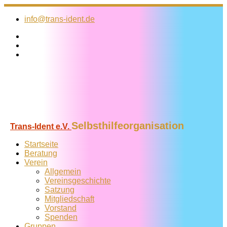
Zum
Inhalt
info@trans-ident.de
springen
Selbsthilfeorganisation
Trans-Ident e.V.
Startseite
Beratung
Verein
Allgemein
Vereins­geschichte
Satzung
Mitglied­schaft
Vorstand
Spenden
Gruppen