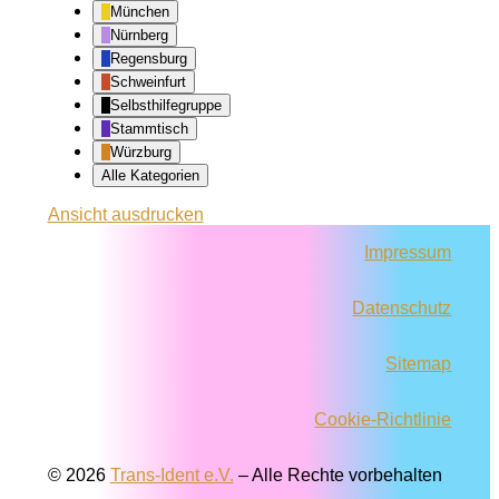
München
Nürnberg
Regensburg
Schweinfurt
Selbsthilfegruppe
Stammtisch
Würzburg
Alle Kategorien
Ansicht
ausdrucken
Impressum
Datenschutz
Sitemap
Cookie-Richtlinie
© 2026
Trans-Ident e.V.
–
Alle Rechte vorbehalten