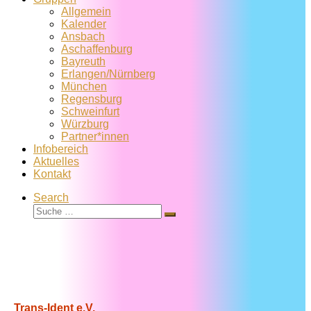
Allgemein
Kalender
Ansbach
Aschaffenburg
Bayreuth
Erlangen/Nürnberg
München
Regensburg
Schweinfurt
Würzburg
Partner*innen
Infobereich
Aktuelles
Kontakt
Search
Suche
Suche
…
Trans-Ident e.V.