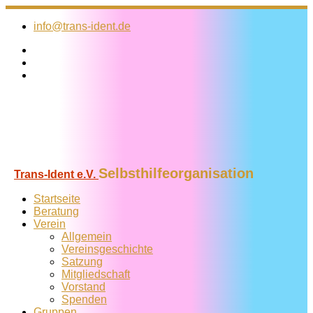
Zum
Inhalt
info@trans-ident.de
springen
Selbsthilfeorganisation
Trans-Ident e.V.
Startseite
Beratung
Verein
Allgemein
Vereins­geschichte
Satzung
Mitglied­schaft
Vorstand
Spenden
Gruppen