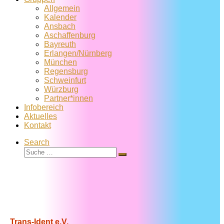
Allgemein
Kalender
Ansbach
Aschaffenburg
Bayreuth
Erlangen/Nürnberg
München
Regensburg
Schweinfurt
Würzburg
Partner*innen
Infobereich
Aktuelles
Kontakt
Search
Suche
Suche
…
Trans-Ident e.V.