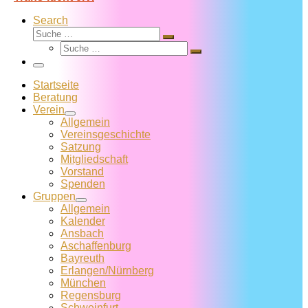
Search
Suche
Suche
Suche
…
Suche
…
Menü
Startseite
Beratung
Verein
Allgemein
Vereins­geschichte
Satzung
Mitglied­schaft
Vorstand
Spenden
Gruppen
Allgemein
Kalender
Ansbach
Aschaffenburg
Bayreuth
Erlangen/Nürnberg
München
Regensburg
Schweinfurt