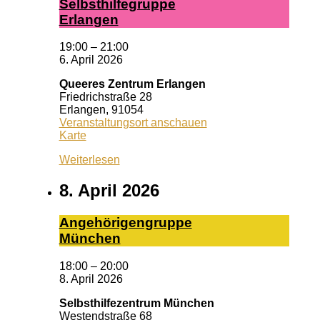
Selbst­hil­fe­grup­pe
Er­lan­gen
19:00
–
21:00
6. April 2026
Queeres Zentrum Erlangen
Friedrichstraße 28
Erlangen
,
91054
Veranstaltungsort anschauen
Queeres
Karte
Zentrum
Weiterlesen
Erlangen
8. April 2026
An­ge­hö­ri­gen­grup­pe
Mün­chen
18:00
–
20:00
8. April 2026
Selbsthilfezentrum München
Westendstraße 68