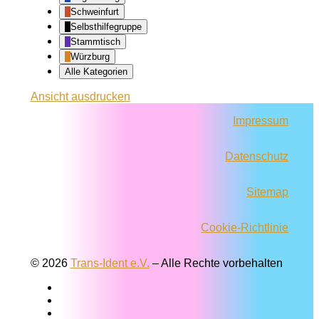
Schweinfurt
Selbsthilfegruppe
Stammtisch
Würzburg
Alle Kategorien
Ansicht
ausdrucken
Impressum
Datenschutz
Sitemap
Cookie-Richtlinie
© 2026
Trans-Ident e.V.
–
Alle Rechte vorbehalten