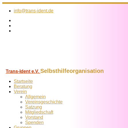
Zum
Inhalt
info@trans-ident.de
springen
Selbsthilfeorganisation
Trans-Ident e.V.
Startseite
Beratung
Verein
Allgemein
Vereins­geschichte
Satzung
Mitglied­schaft
Vorstand
Spenden
Gruppen