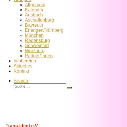
Allgemein
Kalender
Ansbach
Aschaffenburg
Bayreuth
Erlangen/Nürnberg
München
Regensburg
Schweinfurt
Würzburg
Partner*innen
Infobereich
Aktuelles
Kontakt
Search
Suche
Suche
…
Trans-Ident e.V.