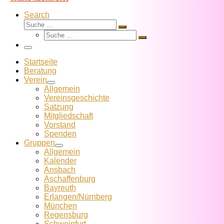
Search
Suche
Suche
Suche
…
Suche
…
Menü
Startseite
Beratung
Verein
Allgemein
Vereins­geschichte
Satzung
Mitglied­schaft
Vorstand
Spenden
Gruppen
Allgemein
Kalender
Ansbach
Aschaffenburg
Bayreuth
Erlangen/Nürnberg
München
Regensburg
Schweinfurt