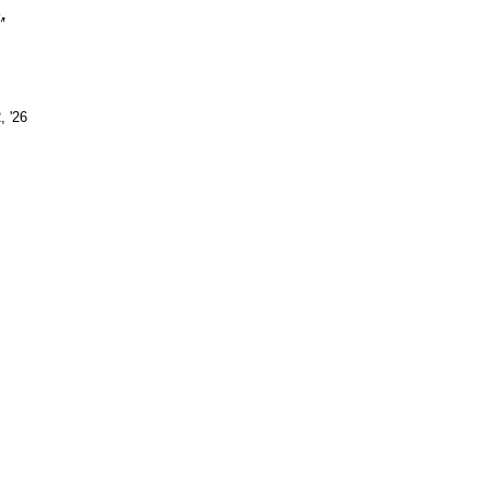
g
Sonntag
.
12.
, '26
April
2026