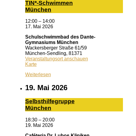
TIN*-Schwimmen
München
12:00
–
14:00
17. Mai 2026
Schulschwimmbad des Dante-
Gymnasiums München
Wackersberger Straße 61/59
München-Sendling
,
81371
Veranstaltungsort anschauen
Schulschwimmbad
Karte
des
Weiterlesen
Dante-
Gymnasiums
München
19. Mai 2026
Selbst­hil­fe­grup­pe
Mün­chen
18:30
–
20:00
19. Mai 2026
Caféteria Dr. Lubos Kliniken