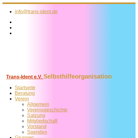
Zum
Inhalt
info@trans-ident.de
springen
Selbsthilfeorganisation
Trans-Ident e.V.
Startseite
Beratung
Verein
Allgemein
Vereins­geschichte
Satzung
Mitglied­schaft
Vorstand
Spenden
Gruppen