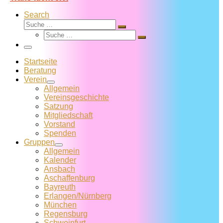
Search
Suche
Suche
Suche
…
Suche
…
Menü
Startseite
Beratung
Verein
Allgemein
Vereins­geschichte
Satzung
Mitglied­schaft
Vorstand
Spenden
Gruppen
Allgemein
Kalender
Ansbach
Aschaffenburg
Bayreuth
Erlangen/Nürnberg
München
Regensburg
Schweinfurt