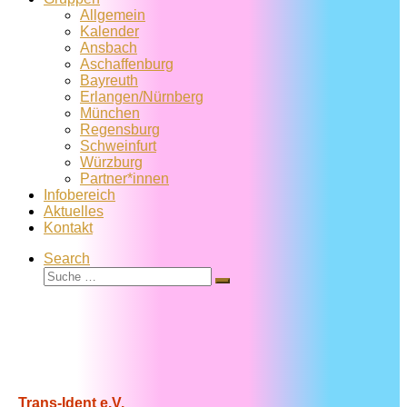
Allgemein
Kalender
Ansbach
Aschaffenburg
Bayreuth
Erlangen/Nürnberg
München
Regensburg
Schweinfurt
Würzburg
Partner*innen
Infobereich
Aktuelles
Kontakt
Search
Suche
Suche
…
Trans-Ident e.V.