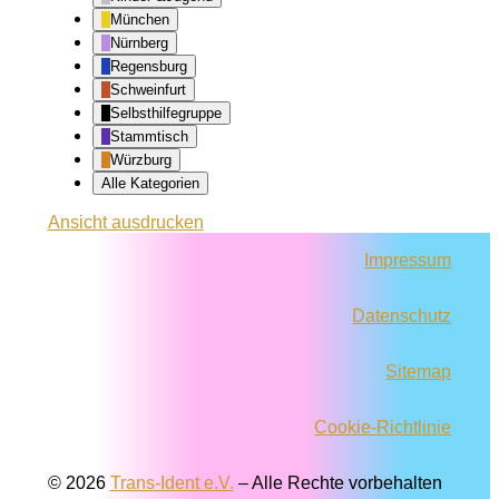
München
Nürnberg
Regensburg
Schweinfurt
Selbsthilfegruppe
Stammtisch
Würzburg
Alle Kategorien
Ansicht
ausdrucken
Impressum
Datenschutz
Sitemap
Cookie-Richtlinie
© 2026
Trans-Ident e.V.
–
Alle Rechte vorbehalten