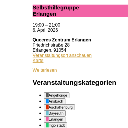
Selbst­hil­fe­grup­pe
Er­lan­gen
19:00
–
21:00
6. April 2026
Queeres Zentrum Erlangen
Friedrichstraße 28
Erlangen
,
91054
Veranstaltungsort anschauen
Queeres
Karte
Zentrum
Weiterlesen
Erlangen
Veranstaltungskategorien
Angehörige
Ansbach
Aschaffenburg
Bayreuth
Erlangen
Ingolstadt