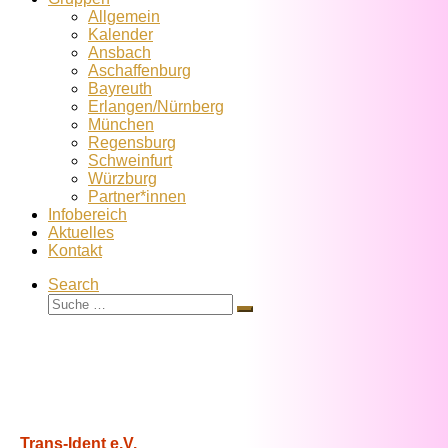
Allgemein
Kalender
Ansbach
Aschaffenburg
Bayreuth
Erlangen/Nürnberg
München
Regensburg
Schweinfurt
Würzburg
Partner*innen
Infobereich
Aktuelles
Kontakt
Search
Suche
Suche
…
Trans-Ident e.V.