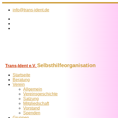
Zum
Inhalt
info@trans-ident.de
springen
Selbsthilfeorganisation
Trans-Ident e.V.
Startseite
Beratung
Verein
Allgemein
Vereins­geschichte
Satzung
Mitglied­schaft
Vorstand
Spenden
Gruppen