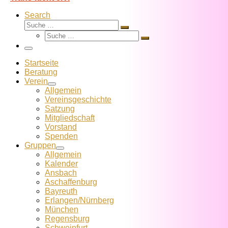
Search
Suche
Suche
Suche
…
Suche
…
Menü
Startseite
Beratung
Verein
Allgemein
Vereins­geschichte
Satzung
Mitglied­schaft
Vorstand
Spenden
Gruppen
Allgemein
Kalender
Ansbach
Aschaffenburg
Bayreuth
Erlangen/Nürnberg
München
Regensburg
Schweinfurt