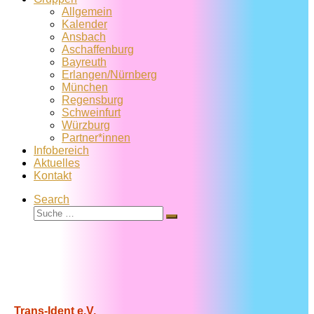
Allgemein
Kalender
Ansbach
Aschaffenburg
Bayreuth
Erlangen/Nürnberg
München
Regensburg
Schweinfurt
Würzburg
Partner*innen
Infobereich
Aktuelles
Kontakt
Search
Suche
Suche
…
Trans-Ident e.V.