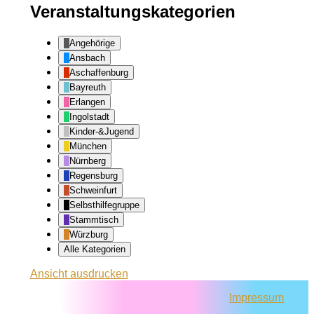
Veranstaltungskategorien
Angehörige
Ansbach
Aschaffenburg
Bayreuth
Erlangen
Ingolstadt
Kinder-&Jugend
München
Nürnberg
Regensburg
Schweinfurt
Selbsthilfegruppe
Stammtisch
Würzburg
Alle Kategorien
Ansicht
ausdrucken
Impressum