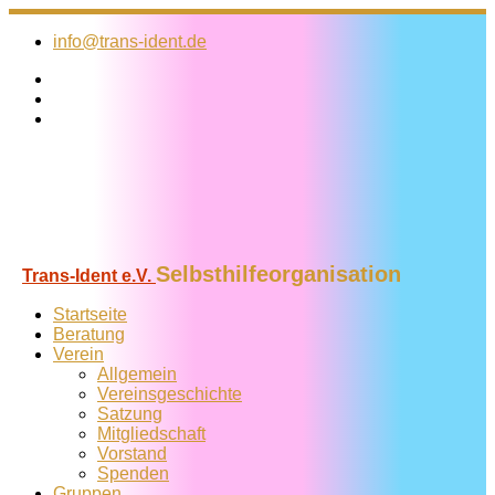
Zum
Inhalt
info@trans-ident.de
springen
Selbsthilfeorganisation
Trans-Ident e.V.
Startseite
Beratung
Verein
Allgemein
Vereins­geschichte
Satzung
Mitglied­schaft
Vorstand
Spenden
Gruppen