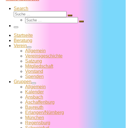
Search
Suche
Suche
Suche
…
Suche
…
Menü
Startseite
Beratung
Verein
Allgemein
Vereins­geschichte
Satzung
Mitglied­schaft
Vorstand
Spenden
Gruppen
Allgemein
Kalender
Ansbach
Aschaffenburg
Bayreuth
Erlangen/Nürnberg
München
Regensburg
Schweinfurt