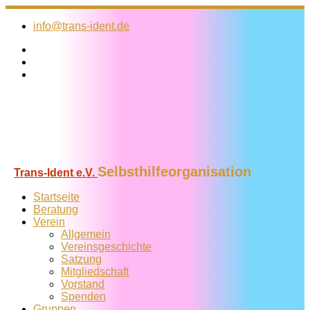
Zum
Inhalt
info@trans-ident.de
springen
Selbsthilfeorganisation
Trans-Ident e.V.
Startseite
Beratung
Verein
Allgemein
Vereins­geschichte
Satzung
Mitglied­schaft
Vorstand
Spenden
Gruppen