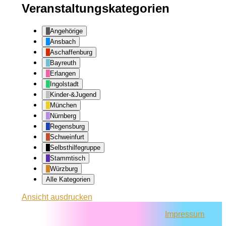
Veranstaltungskategorien
Angehörige
Ansbach
Aschaffenburg
Bayreuth
Erlangen
Ingolstadt
Kinder-&Jugend
München
Nürnberg
Regensburg
Schweinfurt
Selbsthilfegruppe
Stammtisch
Würzburg
Alle Kategorien
Ansicht
ausdrucken
Impressum