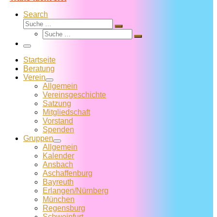
Search
Suche
Suche
Suche
…
Suche
…
Menü
Startseite
Beratung
Verein
Allgemein
Vereins­geschichte
Satzung
Mitglied­schaft
Vorstand
Spenden
Gruppen
Allgemein
Kalender
Ansbach
Aschaffenburg
Bayreuth
Erlangen/Nürnberg
München
Regensburg
Schweinfurt