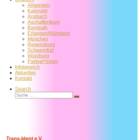
Allgemein
Kalender
Ansbach
Aschaffenburg
Bayreuth
Erlangen/Nürnberg
München
Regensburg
Schweinfurt
Würzburg
Partner*innen
Infobereich
Aktuelles
Kontakt
Search
Suche
Suche
…
Trans-Ident e.V.