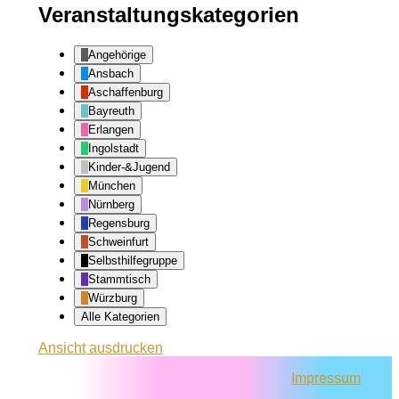
Veranstaltungskategorien
Angehörige
Ansbach
Aschaffenburg
Bayreuth
Erlangen
Ingolstadt
Kinder-&Jugend
München
Nürnberg
Regensburg
Schweinfurt
Selbsthilfegruppe
Stammtisch
Würzburg
Alle Kategorien
Ansicht
ausdrucken
Impressum