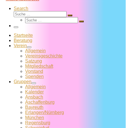
Search
Suche
Suche
Suche
…
Suche
…
Menü
Startseite
Beratung
Verein
Allgemein
Vereins­geschichte
Satzung
Mitglied­schaft
Vorstand
Spenden
Gruppen
Allgemein
Kalender
Ansbach
Aschaffenburg
Bayreuth
Erlangen/Nürnberg
München
Regensburg
Schweinfurt