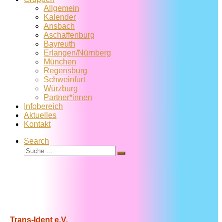
Allgemein
Kalender
Ansbach
Aschaffenburg
Bayreuth
Erlangen/Nürnberg
München
Regensburg
Schweinfurt
Würzburg
Partner*innen
Infobereich
Aktuelles
Kontakt
Search
Suche
Suche
…
Trans-Ident e.V.