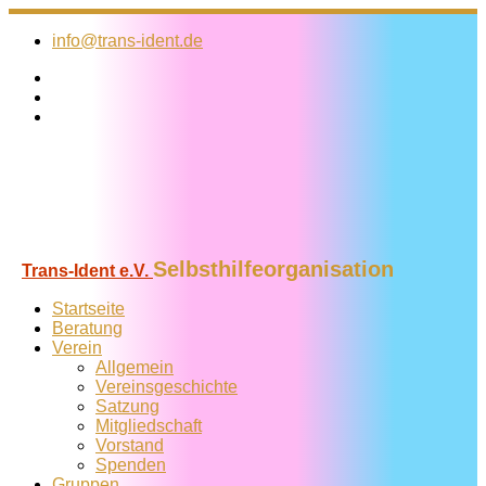
Zum
Inhalt
info@trans-ident.de
springen
Selbsthilfeorganisation
Trans-Ident e.V.
Startseite
Beratung
Verein
Allgemein
Vereins­geschichte
Satzung
Mitglied­schaft
Vorstand
Spenden
Gruppen