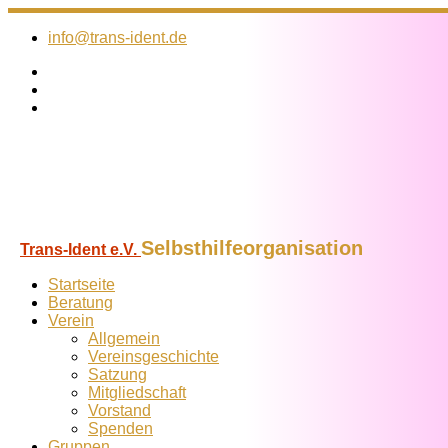
Zum
Inhalt
info@trans-ident.de
springen
Selbsthilfeorganisation
Trans-Ident e.V.
Startseite
Beratung
Verein
Allgemein
Vereins­geschichte
Satzung
Mitglied­schaft
Vorstand
Spenden
Gruppen