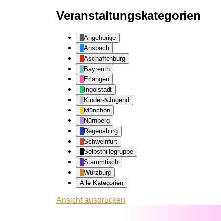
Veranstaltungskategorien
Angehörige
Ansbach
Aschaffenburg
Bayreuth
Erlangen
Ingolstadt
Kinder-&Jugend
München
Nürnberg
Regensburg
Schweinfurt
Selbsthilfegruppe
Stammtisch
Würzburg
Alle Kategorien
Ansicht
ausdrucken