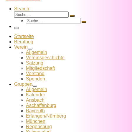
Search
Suche
Suche
Suche
…
Suche
…
Menü
Startseite
Beratung
Verein
Allgemein
Vereins­geschichte
Satzung
Mitglied­schaft
Vorstand
Spenden
Gruppen
Allgemein
Kalender
Ansbach
Aschaffenburg
Bayreuth
Erlangen/Nürnberg
München
Regensburg
Schweinfurt