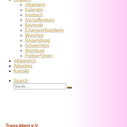
Allgemein
Kalender
Ansbach
Aschaffenburg
Bayreuth
Erlangen/Nürnberg
München
Regensburg
Schweinfurt
Würzburg
Partner*innen
Infobereich
Aktuelles
Kontakt
Search
Suche
Suche
…
Trans-Ident e.V.