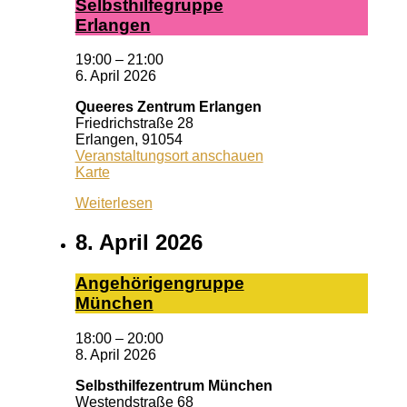
Selbst­hil­fe­grup­pe
Er­lan­gen
19:00
–
21:00
6. April 2026
Queeres Zentrum Erlangen
Friedrichstraße 28
Erlangen
,
91054
Veranstaltungsort anschauen
Queeres
Karte
Zentrum
Weiterlesen
Erlangen
8. April 2026
An­ge­hö­ri­gen­grup­pe
Mün­chen
18:00
–
20:00
8. April 2026
Selbsthilfezentrum München
Westendstraße 68