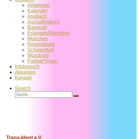
Allgemein
Kalender
Ansbach
Aschaffenburg
Bayreuth
Erlangen/Nürnberg
München
Regensburg
Schweinfurt
Würzburg
Partner*innen
Infobereich
Aktuelles
Kontakt
Search
Suche
Suche
…
Trans-Ident e.V.