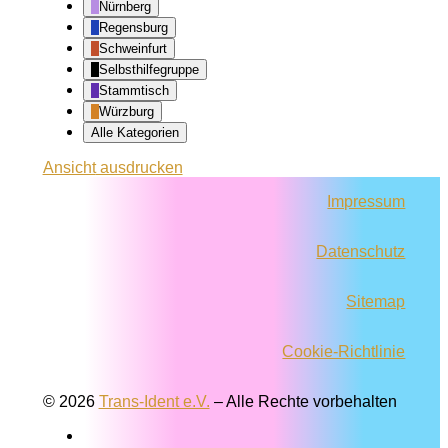
Nürnberg
Regensburg
Schweinfurt
Selbsthilfegruppe
Stammtisch
Würzburg
Alle Kategorien
Ansicht
ausdrucken
Impressum
Datenschutz
Sitemap
Cookie-Richtlinie
© 2026
Trans-Ident e.V.
–
Alle Rechte vorbehalten