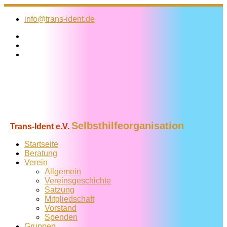
Zum
Inhalt
info@trans-ident.de
springen
Selbsthilfeorganisation
Trans-Ident e.V.
Startseite
Beratung
Verein
Allgemein
Vereins­geschichte
Satzung
Mitglied­schaft
Vorstand
Spenden
Gruppen