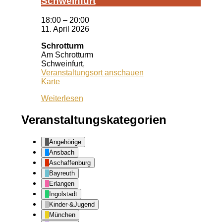
Schwein­furt
18:00
–
20:00
11. April 2026
Schrotturm
Am Schrotturm
Schweinfurt
,
Veranstaltungsort anschauen
Schrotturm
Karte
Weiterlesen
Veranstaltungskategorien
Angehörige
Ansbach
Aschaffenburg
Bayreuth
Erlangen
Ingolstadt
Kinder-&Jugend
München