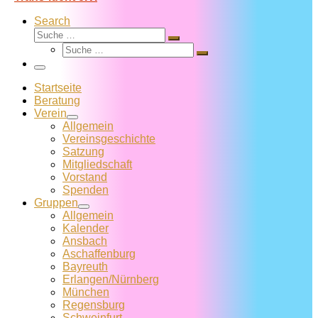
Search
Suche
Suche
Suche
…
Suche
…
Menü
Startseite
Beratung
Verein
Allgemein
Vereins­geschichte
Satzung
Mitglied­schaft
Vorstand
Spenden
Gruppen
Allgemein
Kalender
Ansbach
Aschaffenburg
Bayreuth
Erlangen/Nürnberg
München
Regensburg
Schweinfurt