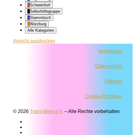
Schweinfurt
Selbsthilfegruppe
Stammtisch
Würzburg
Alle Kategorien
Ansicht
ausdrucken
Impressum
Datenschutz
Sitemap
Cookie-Richtlinie
© 2026
Trans-Ident e.V.
–
Alle Rechte vorbehalten