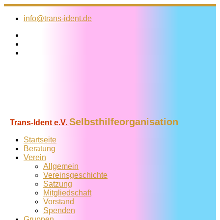
Zum
Inhalt
info@trans-ident.de
springen
Selbsthilfeorganisation
Trans-Ident e.V.
Startseite
Beratung
Verein
Allgemein
Vereins­geschichte
Satzung
Mitglied­schaft
Vorstand
Spenden
Gruppen