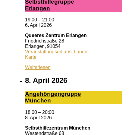
Selbst­hil­fe­grup­pe
Er­lan­gen
19:00
–
21:00
6. April 2026
Queeres Zentrum Erlangen
Friedrichstraße 28
Erlangen
,
91054
Veranstaltungsort anschauen
Queeres
Karte
Zentrum
Weiterlesen
Erlangen
8. April 2026
An­ge­hö­ri­gen­grup­pe
Mün­chen
18:00
–
20:00
8. April 2026
Selbsthilfezentrum München
Westendstraße 68