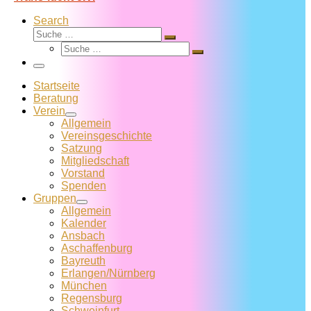
Search
Suche
Suche
Suche
…
Suche
…
Menü
Startseite
Beratung
Verein
Allgemein
Vereins­geschichte
Satzung
Mitglied­schaft
Vorstand
Spenden
Gruppen
Allgemein
Kalender
Ansbach
Aschaffenburg
Bayreuth
Erlangen/Nürnberg
München
Regensburg
Schweinfurt