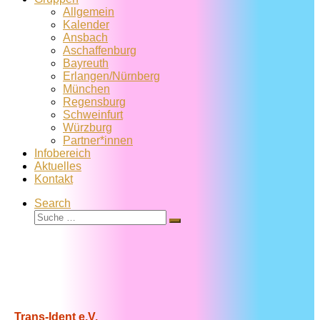
Allgemein
Kalender
Ansbach
Aschaffenburg
Bayreuth
Erlangen/Nürnberg
München
Regensburg
Schweinfurt
Würzburg
Partner*innen
Infobereich
Aktuelles
Kontakt
Search
Suche
Suche
…
Trans-Ident e.V.