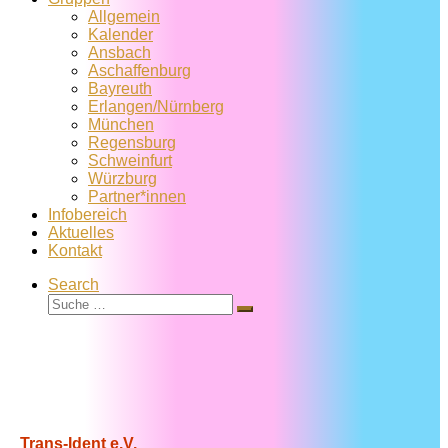
Allgemein
Kalender
Ansbach
Aschaffenburg
Bayreuth
Erlangen/Nürnberg
München
Regensburg
Schweinfurt
Würzburg
Partner*innen
Infobereich
Aktuelles
Kontakt
Search
Suche
Suche
…
Trans-Ident e.V.