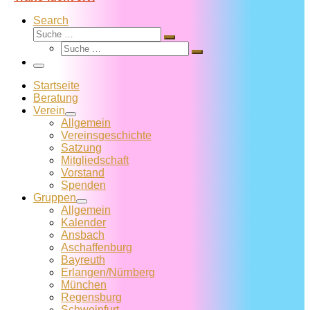
Search
Suche
Suche
Suche
…
Suche
…
Menü
Startseite
Beratung
Verein
Allgemein
Vereins­geschichte
Satzung
Mitglied­schaft
Vorstand
Spenden
Gruppen
Allgemein
Kalender
Ansbach
Aschaffenburg
Bayreuth
Erlangen/Nürnberg
München
Regensburg
Schweinfurt