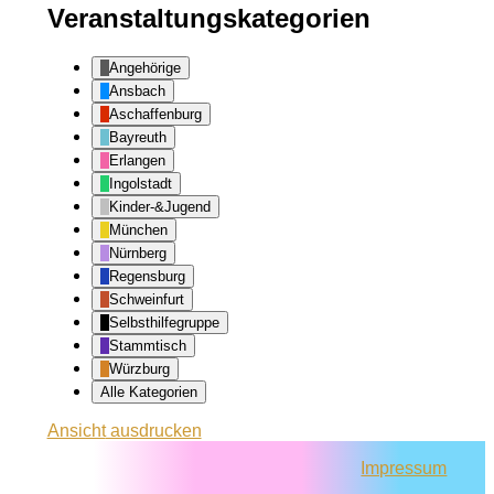
Veranstaltungskategorien
Angehörige
Ansbach
Aschaffenburg
Bayreuth
Erlangen
Ingolstadt
Kinder-&Jugend
München
Nürnberg
Regensburg
Schweinfurt
Selbsthilfegruppe
Stammtisch
Würzburg
Alle Kategorien
Ansicht
ausdrucken
Impressum