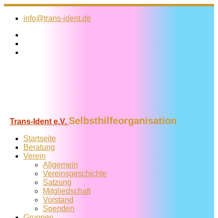
Zum
Inhalt
info@trans-ident.de
springen
Selbsthilfeorganisation
Trans-Ident e.V.
Startseite
Beratung
Verein
Allgemein
Vereins­geschichte
Satzung
Mitglied­schaft
Vorstand
Spenden
Gruppen