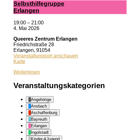
Selbst­hil­fe­grup­pe
Er­lan­gen
19:00
–
21:00
4. Mai 2026
Queeres Zentrum Erlangen
Friedrichstraße 28
Erlangen
,
91054
Veranstaltungsort anschauen
Queeres
Karte
Zentrum
Weiterlesen
Erlangen
Veranstaltungskategorien
Angehörige
Ansbach
Aschaffenburg
Bayreuth
Erlangen
Ingolstadt
Kinder-&Jugend