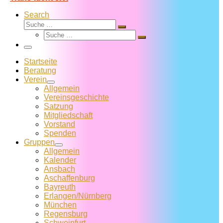
Search
Suche
Suche
Suche
…
Suche
…
Menü
Startseite
Beratung
Verein
Allgemein
Vereins­geschichte
Satzung
Mitglied­schaft
Vorstand
Spenden
Gruppen
Allgemein
Kalender
Ansbach
Aschaffenburg
Bayreuth
Erlangen/Nürnberg
München
Regensburg
Schweinfurt