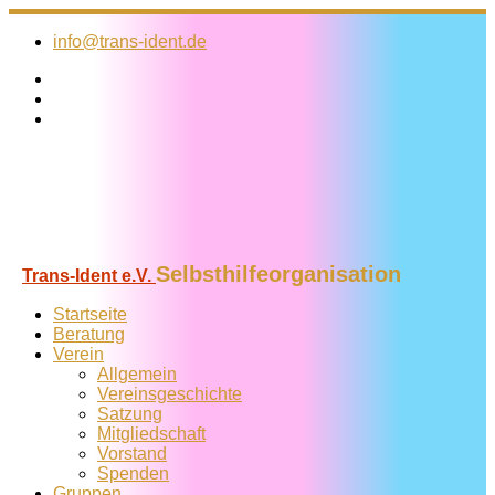
Zum
Inhalt
info@trans-ident.de
springen
Selbsthilfeorganisation
Trans-Ident e.V.
Startseite
Beratung
Verein
Allgemein
Vereins­geschichte
Satzung
Mitglied­schaft
Vorstand
Spenden
Gruppen