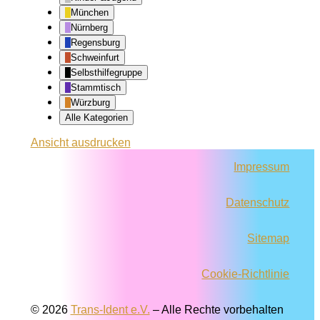
München
Nürnberg
Regensburg
Schweinfurt
Selbsthilfegruppe
Stammtisch
Würzburg
Alle Kategorien
Ansicht
ausdrucken
Impressum
Datenschutz
Sitemap
Cookie-Richtlinie
© 2026
Trans-Ident e.V.
–
Alle Rechte vorbehalten