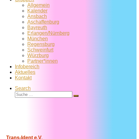
Allgemein
Kalender
Ansbach
Aschaffenburg
Bayreuth
Erlangen/Nürnberg
München
Regensburg
Schweinfurt
Würzburg
Partner*innen
Infobereich
Aktuelles
Kontakt
Search
Suche
Suche
…
Trans-Ident e.V.