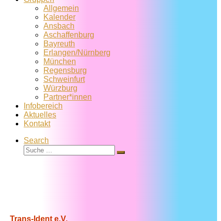
Allgemein
Kalender
Ansbach
Aschaffenburg
Bayreuth
Erlangen/Nürnberg
München
Regensburg
Schweinfurt
Würzburg
Partner*innen
Infobereich
Aktuelles
Kontakt
Search
Suche
Suche
…
Trans-Ident e.V.