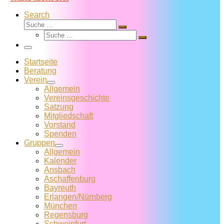
Search
Suche
Suche
Suche
…
Suche
…
Menü
Startseite
Beratung
Verein
Allgemein
Vereins­geschichte
Satzung
Mitglied­schaft
Vorstand
Spenden
Gruppen
Allgemein
Kalender
Ansbach
Aschaffenburg
Bayreuth
Erlangen/Nürnberg
München
Regensburg
Schweinfurt