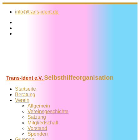
Zum
Inhalt
info@trans-ident.de
springen
Selbsthilfeorganisation
Trans-Ident e.V.
Startseite
Beratung
Verein
Allgemein
Vereins­geschichte
Satzung
Mitglied­schaft
Vorstand
Spenden
Gruppen