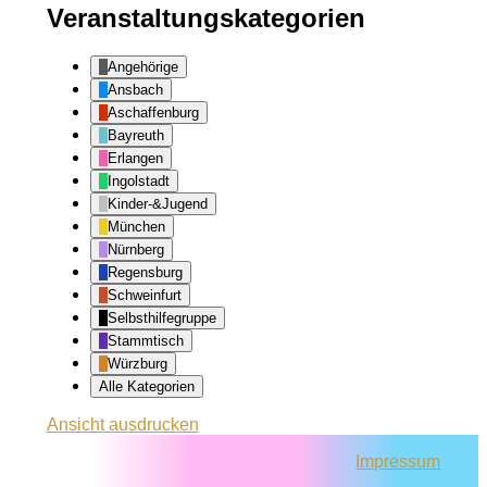
Veranstaltungskategorien
Angehörige
Ansbach
Aschaffenburg
Bayreuth
Erlangen
Ingolstadt
Kinder-&Jugend
München
Nürnberg
Regensburg
Schweinfurt
Selbsthilfegruppe
Stammtisch
Würzburg
Alle Kategorien
Ansicht
ausdrucken
Impressum