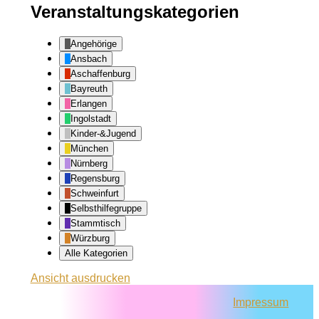
Veranstaltungskategorien
Angehörige
Ansbach
Aschaffenburg
Bayreuth
Erlangen
Ingolstadt
Kinder-&Jugend
München
Nürnberg
Regensburg
Schweinfurt
Selbsthilfegruppe
Stammtisch
Würzburg
Alle Kategorien
Ansicht
ausdrucken
Impressum