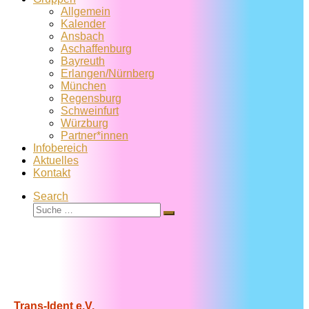
Allgemein
Kalender
Ansbach
Aschaffenburg
Bayreuth
Erlangen/Nürnberg
München
Regensburg
Schweinfurt
Würzburg
Partner*innen
Infobereich
Aktuelles
Kontakt
Search
Suche
Suche
…
Trans-Ident e.V.