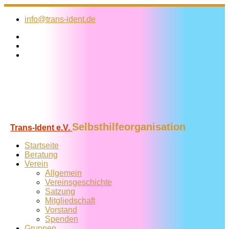
Zum
Inhalt
info@trans-ident.de
springen
Selbsthilfeorganisation
Trans-Ident e.V.
Startseite
Beratung
Verein
Allgemein
Vereins­geschichte
Satzung
Mitglied­schaft
Vorstand
Spenden
Gruppen