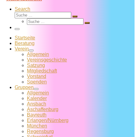
Search
Suche
Suche
Suche
…
Suche
…
Menü
Startseite
Beratung
Verein
Allgemein
Vereins­geschichte
Satzung
Mitglied­schaft
Vorstand
Spenden
Gruppen
Allgemein
Kalender
Ansbach
Aschaffenburg
Bayreuth
Erlangen/Nürnberg
München
Regensburg
Schweinfurt