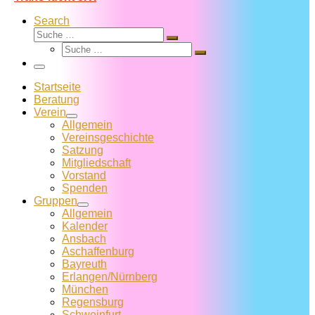
Search
Suche
Suche
Suche
…
Suche
…
Menü
Startseite
Beratung
Verein
Allgemein
Vereins­geschichte
Satzung
Mitglied­schaft
Vorstand
Spenden
Gruppen
Allgemein
Kalender
Ansbach
Aschaffenburg
Bayreuth
Erlangen/Nürnberg
München
Regensburg
Schweinfurt