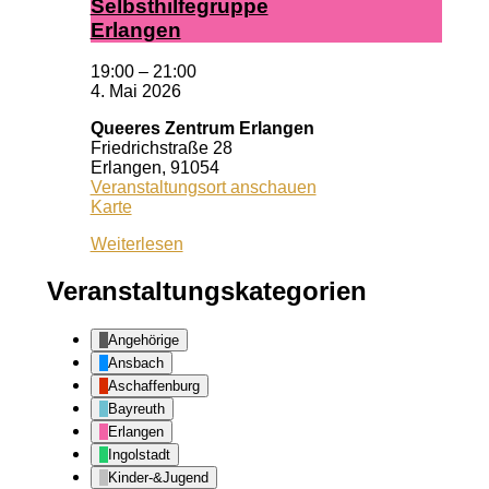
Selbst­hil­fe­grup­pe
Er­lan­gen
19:00
–
21:00
4. Mai 2026
Queeres Zentrum Erlangen
Friedrichstraße 28
Erlangen
,
91054
Veranstaltungsort anschauen
Queeres
Karte
Zentrum
Weiterlesen
Erlangen
Veranstaltungskategorien
Angehörige
Ansbach
Aschaffenburg
Bayreuth
Erlangen
Ingolstadt
Kinder-&Jugend