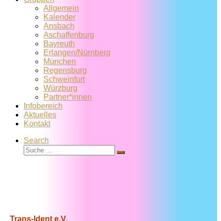
Allgemein
Kalender
Ansbach
Aschaffenburg
Bayreuth
Erlangen/Nürnberg
München
Regensburg
Schweinfurt
Würzburg
Partner*innen
Infobereich
Aktuelles
Kontakt
Search
Suche
Suche
…
Trans-Ident e.V.