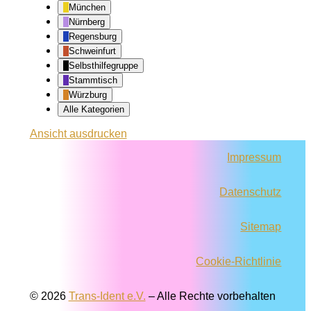
München
Nürnberg
Regensburg
Schweinfurt
Selbsthilfegruppe
Stammtisch
Würzburg
Alle Kategorien
Ansicht
ausdrucken
Impressum
Datenschutz
Sitemap
Cookie-Richtlinie
© 2026
Trans-Ident e.V.
–
Alle Rechte vorbehalten