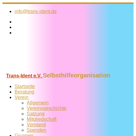
Zum
Inhalt
info@trans-ident.de
springen
Selbsthilfeorganisation
Trans-Ident e.V.
Startseite
Beratung
Verein
Allgemein
Vereins­geschichte
Satzung
Mitglied­schaft
Vorstand
Spenden
Gruppen