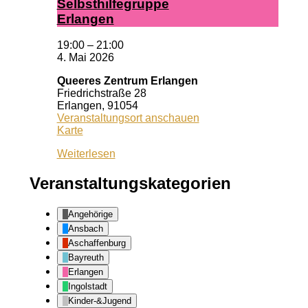
Selbst­hil­fe­grup­pe
Er­lan­gen
19:00
–
21:00
4. Mai 2026
Queeres Zentrum Erlangen
Friedrichstraße 28
Erlangen
,
91054
Veranstaltungsort anschauen
Queeres
Karte
Zentrum
Weiterlesen
Erlangen
Veranstaltungskategorien
Angehörige
Ansbach
Aschaffenburg
Bayreuth
Erlangen
Ingolstadt
Kinder-&Jugend