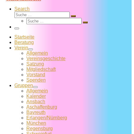
Search
Suche
Suche
Suche
…
Suche
…
Menü
Startseite
Beratung
Verein
Allgemein
Vereins­geschichte
Satzung
Mitglied­schaft
Vorstand
Spenden
Gruppen
Allgemein
Kalender
Ansbach
Aschaffenburg
Bayreuth
Erlangen/Nürnberg
München
Regensburg
Schweinfurt