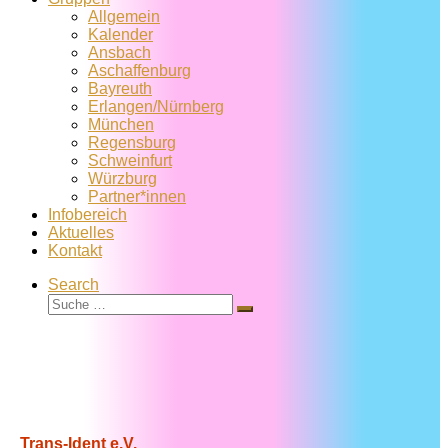
Allgemein
Kalender
Ansbach
Aschaffenburg
Bayreuth
Erlangen/Nürnberg
München
Regensburg
Schweinfurt
Würzburg
Partner*innen
Infobereich
Aktuelles
Kontakt
Search
Suche
Suche
…
Trans-Ident e.V.