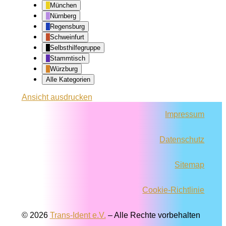
München
Nürnberg
Regensburg
Schweinfurt
Selbsthilfegruppe
Stammtisch
Würzburg
Alle Kategorien
Ansicht
ausdrucken
Impressum
Datenschutz
Sitemap
Cookie-Richtlinie
© 2026
Trans-Ident e.V.
–
Alle Rechte vorbehalten