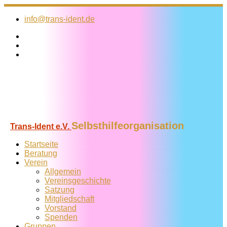
Zum
Inhalt
info@trans-ident.de
springen
Selbsthilfeorganisation
Trans-Ident e.V.
Startseite
Beratung
Verein
Allgemein
Vereins­geschichte
Satzung
Mitglied­schaft
Vorstand
Spenden
Gruppen