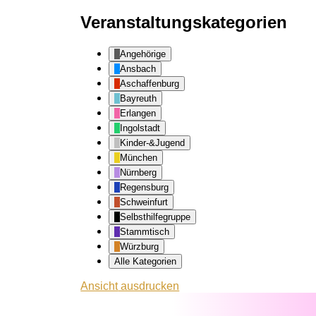
Veranstaltungskategorien
Angehörige
Ansbach
Aschaffenburg
Bayreuth
Erlangen
Ingolstadt
Kinder-&Jugend
München
Nürnberg
Regensburg
Schweinfurt
Selbsthilfegruppe
Stammtisch
Würzburg
Alle Kategorien
Ansicht
ausdrucken