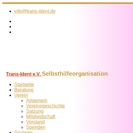
Zum
Inhalt
info@trans-ident.de
springen
Selbsthilfeorganisation
Trans-Ident e.V.
Startseite
Beratung
Verein
Allgemein
Vereins­geschichte
Satzung
Mitglied­schaft
Vorstand
Spenden
Gruppen