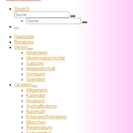
Search
Suche
Suche
Suche
…
Suche
…
Menü
Startseite
Beratung
Verein
Allgemein
Vereins­geschichte
Satzung
Mitglied­schaft
Vorstand
Spenden
Gruppen
Allgemein
Kalender
Ansbach
Aschaffenburg
Bayreuth
Erlangen/Nürnberg
München
Regensburg
Schweinfurt