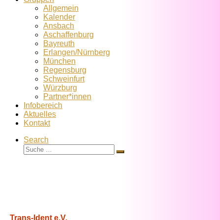
Allgemein
Kalender
Ansbach
Aschaffenburg
Bayreuth
Erlangen/Nürnberg
München
Regensburg
Schweinfurt
Würzburg
Partner*innen
Infobereich
Aktuelles
Kontakt
Search
Suche
Suche
…
Trans-Ident e.V.