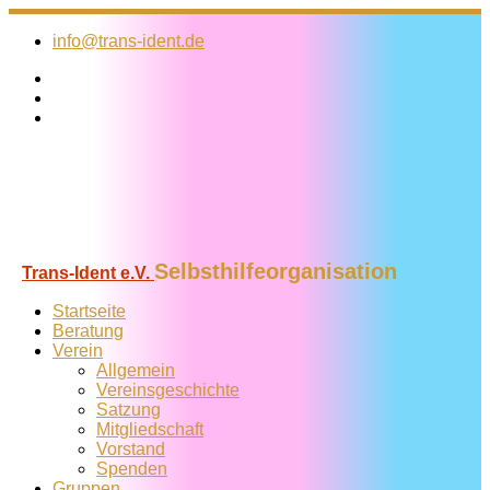
Zum
Inhalt
info@trans-ident.de
springen
Selbsthilfeorganisation
Trans-Ident e.V.
Startseite
Beratung
Verein
Allgemein
Vereins­geschichte
Satzung
Mitglied­schaft
Vorstand
Spenden
Gruppen