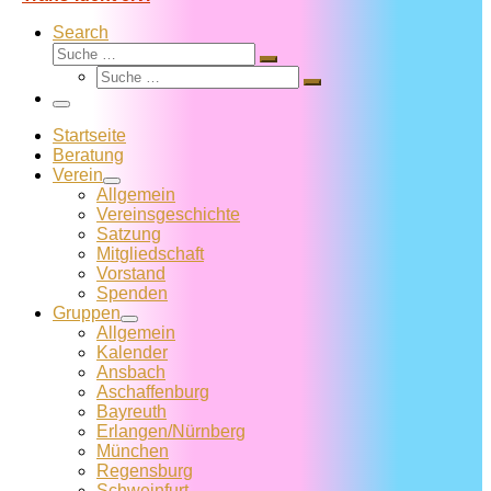
Search
Suche
Suche
Suche
…
Suche
…
Menü
Startseite
Beratung
Verein
Allgemein
Vereins­geschichte
Satzung
Mitglied­schaft
Vorstand
Spenden
Gruppen
Allgemein
Kalender
Ansbach
Aschaffenburg
Bayreuth
Erlangen/Nürnberg
München
Regensburg
Schweinfurt