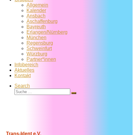
Allgemein
Kalender
Ansbach
Aschaffenburg
Bayreuth
Erlangen/Nürnberg
München
Regensburg
Schweinfurt
Würzburg
Partner*innen
Infobereich
Aktuelles
Kontakt
Search
Suche
Suche
…
Trans-Ident e.V.