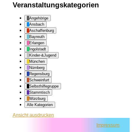
Veranstaltungskategorien
Angehörige
Ansbach
Aschaffenburg
Bayreuth
Erlangen
Ingolstadt
Kinder-&Jugend
München
Nürnberg
Regensburg
Schweinfurt
Selbsthilfegruppe
Stammtisch
Würzburg
Alle Kategorien
Ansicht
ausdrucken
Impressum