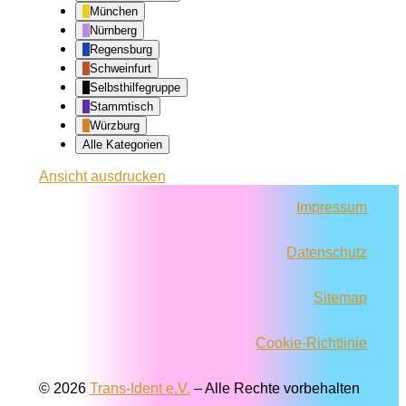
München
Nürnberg
Regensburg
Schweinfurt
Selbsthilfegruppe
Stammtisch
Würzburg
Alle Kategorien
Ansicht
ausdrucken
Impressum
Datenschutz
Sitemap
Cookie-Richtlinie
© 2026
Trans-Ident e.V.
–
Alle Rechte vorbehalten