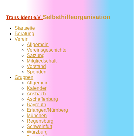
Selbsthilfeorganisation
Trans-Ident e.V.
Startseite
Beratung
Verein
Allgemein
Vereins­geschichte
Satzung
Mitglied­schaft
Vorstand
Spenden
Gruppen
Allgemein
Kalender
Ansbach
Aschaffenburg
Bayreuth
Erlangen/Nürnberg
München
Regensburg
Schweinfurt
Würzburg