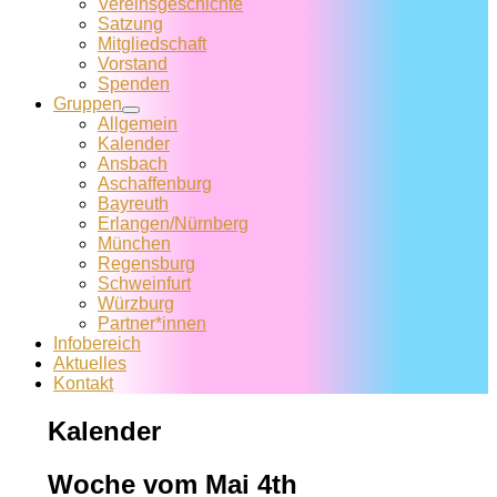
Vereins­geschichte
Satzung
Mitglied­schaft
Vorstand
Spenden
Gruppen
Allgemein
Kalender
Ansbach
Aschaffenburg
Bayreuth
Erlangen/Nürnberg
München
Regensburg
Schweinfurt
Würzburg
Partner*innen
Infobereich
Aktuelles
Kontakt
Kalender
Woche vom Mai 4th