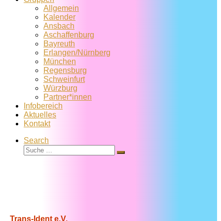
Allgemein
Kalender
Ansbach
Aschaffenburg
Bayreuth
Erlangen/Nürnberg
München
Regensburg
Schweinfurt
Würzburg
Partner*innen
Infobereich
Aktuelles
Kontakt
Search
Suche
Suche
…
Trans-Ident e.V.