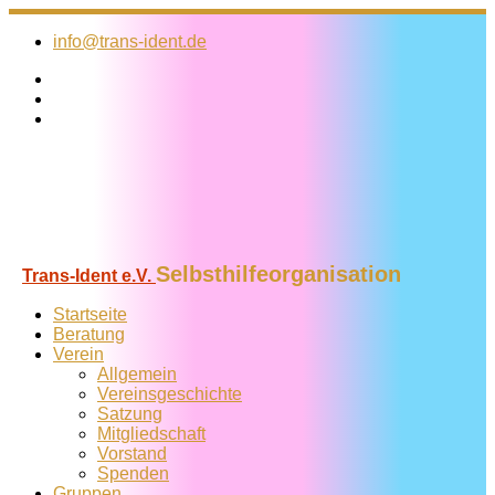
Zum
Inhalt
info@trans-ident.de
springen
Selbsthilfeorganisation
Trans-Ident e.V.
Startseite
Beratung
Verein
Allgemein
Vereins­geschichte
Satzung
Mitglied­schaft
Vorstand
Spenden
Gruppen