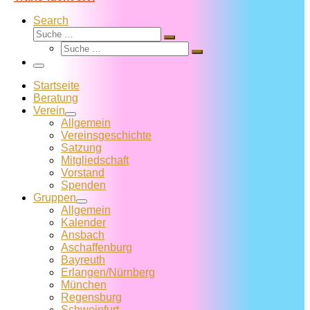
Search
Suche
Suche
Suche
…
Suche
…
Menü
Startseite
Beratung
Verein
Allgemein
Vereins­geschichte
Satzung
Mitglied­schaft
Vorstand
Spenden
Gruppen
Allgemein
Kalender
Ansbach
Aschaffenburg
Bayreuth
Erlangen/Nürnberg
München
Regensburg
Schweinfurt