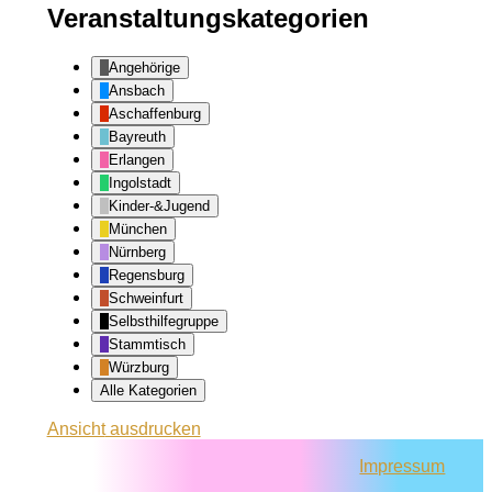
Veranstaltungskategorien
Angehörige
Ansbach
Aschaffenburg
Bayreuth
Erlangen
Ingolstadt
Kinder-&Jugend
München
Nürnberg
Regensburg
Schweinfurt
Selbsthilfegruppe
Stammtisch
Würzburg
Alle Kategorien
Ansicht
ausdrucken
Impressum