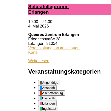
Selbst­hil­fe­grup­pe
Er­lan­gen
19:00
–
21:00
4. Mai 2026
Queeres Zentrum Erlangen
Friedrichstraße 28
Erlangen
,
91054
Veranstaltungsort anschauen
Queeres
Karte
Zentrum
Weiterlesen
Erlangen
Veranstaltungskategorien
Angehörige
Ansbach
Aschaffenburg
Bayreuth
Erlangen
Ingolstadt