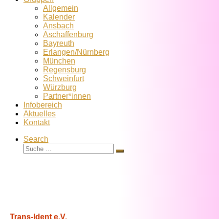
Allgemein
Kalender
Ansbach
Aschaffenburg
Bayreuth
Erlangen/Nürnberg
München
Regensburg
Schweinfurt
Würzburg
Partner*innen
Infobereich
Aktuelles
Kontakt
Search
Suche
Suche
…
Trans-Ident e.V.