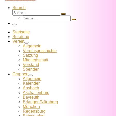
Search
Suche
Suche
Suche
…
Suche
…
Menü
Startseite
Beratung
Verein
Allgemein
Vereins­geschichte
Satzung
Mitglied­schaft
Vorstand
Spenden
Gruppen
Allgemein
Kalender
Ansbach
Aschaffenburg
Bayreuth
Erlangen/Nürnberg
München
Regensburg
Schweinfurt