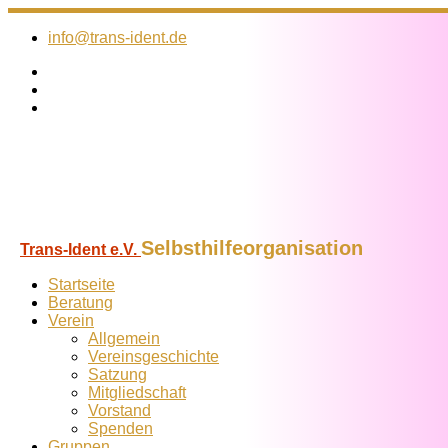
Zum
Inhalt
info@trans-ident.de
springen
Selbsthilfeorganisation
Trans-Ident e.V.
Startseite
Beratung
Verein
Allgemein
Vereins­geschichte
Satzung
Mitglied­schaft
Vorstand
Spenden
Gruppen