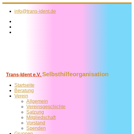
Zum
Inhalt
info@trans-ident.de
springen
Selbsthilfeorganisation
Trans-Ident e.V.
Startseite
Beratung
Verein
Allgemein
Vereins­geschichte
Satzung
Mitglied­schaft
Vorstand
Spenden
Gruppen