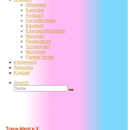
Allgemein
Kalender
Ansbach
Aschaffenburg
Bayreuth
Erlangen/Nürnberg
München
Regensburg
Schweinfurt
Würzburg
Partner*innen
Infobereich
Aktuelles
Kontakt
Search
Suche
Suche
…
Trans-Ident e.V.