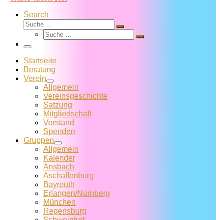
Search
Suche
Suche
Suche
…
Suche
…
Menü
Startseite
Beratung
Verein
Allgemein
Vereins­geschichte
Satzung
Mitglied­schaft
Vorstand
Spenden
Gruppen
Allgemein
Kalender
Ansbach
Aschaffenburg
Bayreuth
Erlangen/Nürnberg
München
Regensburg
Schweinfurt