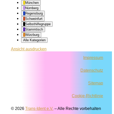
München
Nürnberg
Regensburg
Schweinfurt
Selbsthilfegruppe
Stammtisch
Würzburg
Alle Kategorien
Ansicht
ausdrucken
Impressum
Datenschutz
Sitemap
Cookie-Richtlinie
© 2026
Trans-Ident e.V.
–
Alle Rechte vorbehalten