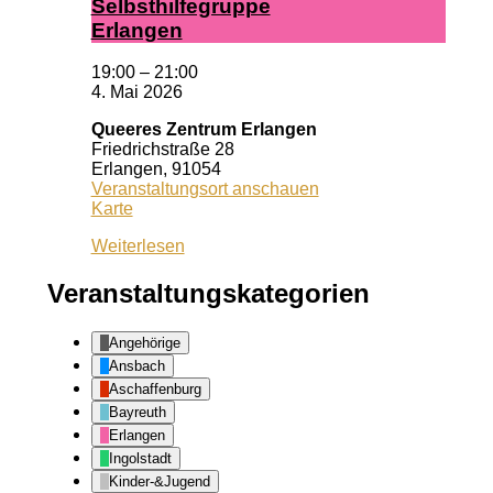
Selbst­hil­fe­grup­pe
Er­lan­gen
19:00
–
21:00
4. Mai 2026
Queeres Zentrum Erlangen
Friedrichstraße 28
Erlangen
,
91054
Veranstaltungsort anschauen
Queeres
Karte
Zentrum
Weiterlesen
Erlangen
Veranstaltungskategorien
Angehörige
Ansbach
Aschaffenburg
Bayreuth
Erlangen
Ingolstadt
Kinder-&Jugend