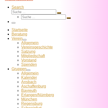
Search
Suche
Suche
Suche
…
Suche
…
Menü
Startseite
Beratung
Verein
Allgemein
Vereins­geschichte
Satzung
Mitglied­schaft
Vorstand
Spenden
Gruppen
Allgemein
Kalender
Ansbach
Aschaffenburg
Bayreuth
Erlangen/Nürnberg
München
Regensburg
Schweinfurt