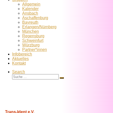
Allgemein
Kalender
Ansbach
Aschaffenburg
Bayreuth
Erlangen/Nürnberg
München
Regensburg
Schweinfurt
Würzburg
Partner*innen
Infobereich
Aktuelles
Kontakt
Search
Suche
Suche
…
Trans-Ident e.V.