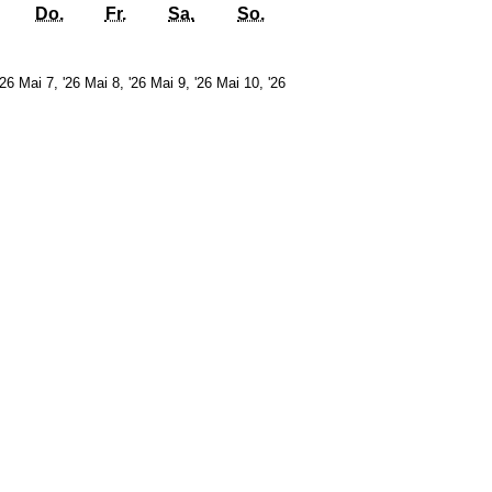
g
Mittwoch
Donnerstag
Freitag
Samstag
Sonntag
Do.
Fr.
Sa.
So.
6.
7.
8.
9.
10.
'26
Mai 7, '26
Mai 8, '26
Mai 9, '26
Mai 10, '26
Mai
Mai
Mai
Mai
Mai
2026
2026
2026
2026
2026