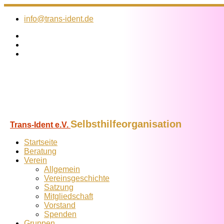
Zum
Inhalt
info@trans-ident.de
springen
Selbsthilfeorganisation
Trans-Ident e.V.
Startseite
Beratung
Verein
Allgemein
Vereins­geschichte
Satzung
Mitglied­schaft
Vorstand
Spenden
Gruppen