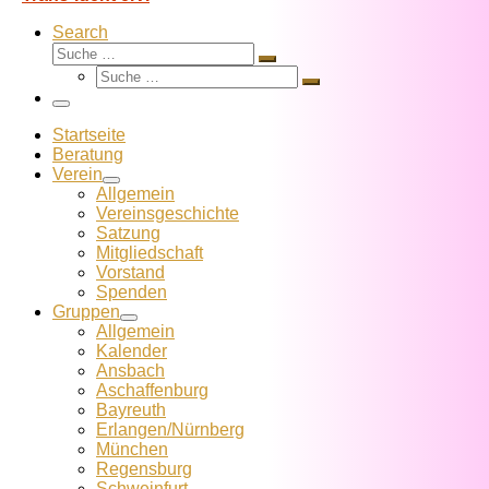
Search
Suche
Suche
Suche
…
Suche
…
Menü
Startseite
Beratung
Verein
Allgemein
Vereins­geschichte
Satzung
Mitglied­schaft
Vorstand
Spenden
Gruppen
Allgemein
Kalender
Ansbach
Aschaffenburg
Bayreuth
Erlangen/Nürnberg
München
Regensburg
Schweinfurt