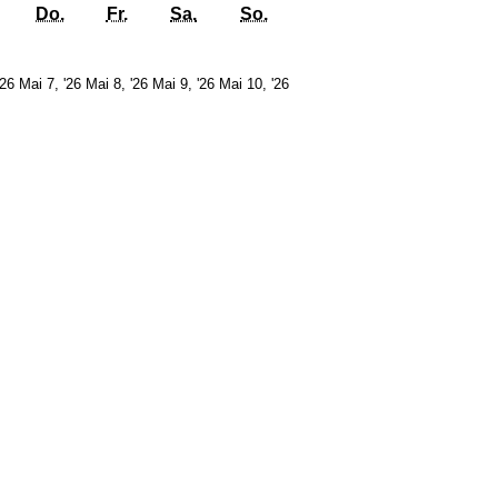
g
Mittwoch
Donnerstag
Freitag
Samstag
Sonntag
Do.
Fr.
Sa.
So.
6.
7.
8.
9.
10.
'26
Mai 7, '26
Mai 8, '26
Mai 9, '26
Mai 10, '26
Mai
Mai
Mai
Mai
Mai
2026
2026
2026
2026
2026