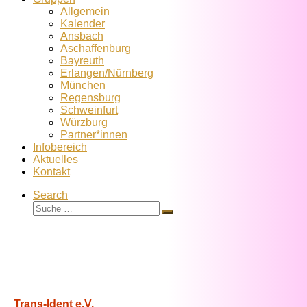
Allgemein
Kalender
Ansbach
Aschaffenburg
Bayreuth
Erlangen/Nürnberg
München
Regensburg
Schweinfurt
Würzburg
Partner*innen
Infobereich
Aktuelles
Kontakt
Search
Suche
Suche
…
Trans-Ident e.V.