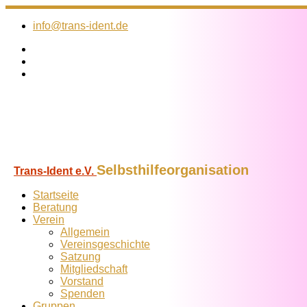
Zum
Inhalt
info@trans-ident.de
springen
Selbsthilfeorganisation
Trans-Ident e.V.
Startseite
Beratung
Verein
Allgemein
Vereins­geschichte
Satzung
Mitglied­schaft
Vorstand
Spenden
Gruppen