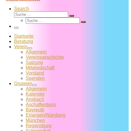
Search
Suche
Suche
Suche
…
Suche
…
Menü
Startseite
Beratung
Verein
Allgemein
Vereins­geschichte
Satzung
Mitglied­schaft
Vorstand
Spenden
Gruppen
Allgemein
Kalender
Ansbach
Aschaffenburg
Bayreuth
Erlangen/Nürnberg
München
Regensburg
Schweinfurt