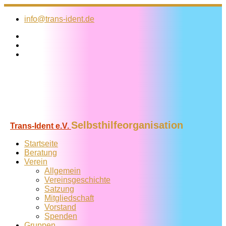
Zum
Inhalt
info@trans-ident.de
springen
Selbsthilfeorganisation
Trans-Ident e.V.
Startseite
Beratung
Verein
Allgemein
Vereins­geschichte
Satzung
Mitglied­schaft
Vorstand
Spenden
Gruppen