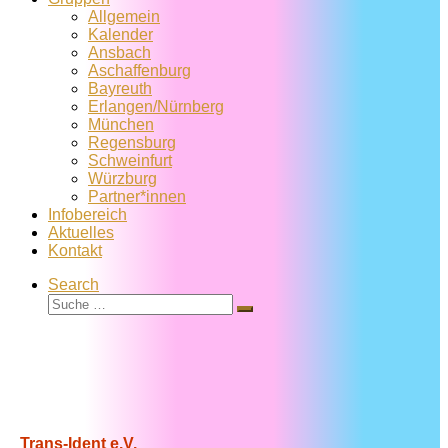
Allgemein
Kalender
Ansbach
Aschaffenburg
Bayreuth
Erlangen/Nürnberg
München
Regensburg
Schweinfurt
Würzburg
Partner*innen
Infobereich
Aktuelles
Kontakt
Search
Suche
Suche
…
Trans-Ident e.V.