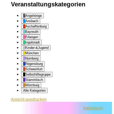
Veranstaltungskategorien
Angehörige
Ansbach
Aschaffenburg
Bayreuth
Erlangen
Ingolstadt
Kinder-&Jugend
München
Nürnberg
Regensburg
Schweinfurt
Selbsthilfegruppe
Stammtisch
Würzburg
Alle Kategorien
Ansicht
ausdrucken
Impressum