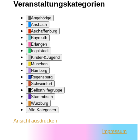
Veranstaltungskategorien
Angehörige
Ansbach
Aschaffenburg
Bayreuth
Erlangen
Ingolstadt
Kinder-&Jugend
München
Nürnberg
Regensburg
Schweinfurt
Selbsthilfegruppe
Stammtisch
Würzburg
Alle Kategorien
Ansicht
ausdrucken
Impressum