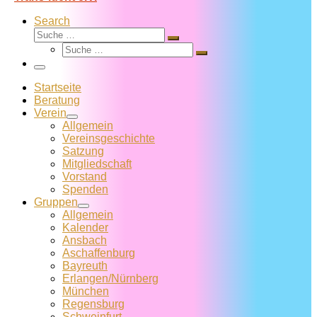
Search
Suche
Suche
Suche
…
Suche
…
Menü
Startseite
Beratung
Verein
Allgemein
Vereins­geschichte
Satzung
Mitglied­schaft
Vorstand
Spenden
Gruppen
Allgemein
Kalender
Ansbach
Aschaffenburg
Bayreuth
Erlangen/Nürnberg
München
Regensburg
Schweinfurt