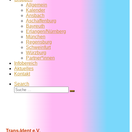
Allgemein
Kalender
Ansbach
Aschaffenburg
Bayreuth
Erlangen/Nürnberg
München
Regensburg
Schweinfurt
Würzburg
Partner*innen
Infobereich
Aktuelles
Kontakt
Search
Suche
Suche
…
Trans-Ident e.V.