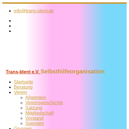
Zum
Inhalt
info@trans-ident.de
springen
Selbsthilfeorganisation
Trans-Ident e.V.
Startseite
Beratung
Verein
Allgemein
Vereins­geschichte
Satzung
Mitglied­schaft
Vorstand
Spenden
Gruppen