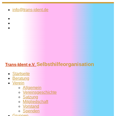
Zum
Inhalt
info@trans-ident.de
springen
Selbsthilfeorganisation
Trans-Ident e.V.
Startseite
Beratung
Verein
Allgemein
Vereins­geschichte
Satzung
Mitglied­schaft
Vorstand
Spenden
Gruppen