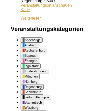
Regensburg
,
93047
Veranstaltungsort anschauen
Café
Karte
Lila
Weiterlesen
Veranstaltungskategorien
Angehörige
Ansbach
Aschaffenburg
Bayreuth
Erlangen
Ingolstadt
Kinder-&Jugend
München
Nürnberg
Regensburg
Schweinfurt
Selbsthilfegruppe
Stammtisch
Würzburg