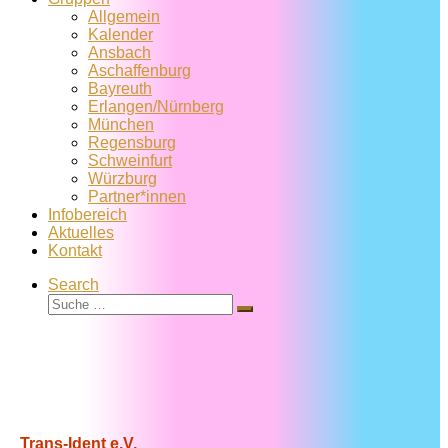
Allgemein
Kalender
Ansbach
Aschaffenburg
Bayreuth
Erlangen/Nürnberg
München
Regensburg
Schweinfurt
Würzburg
Partner*innen
Infobereich
Aktuelles
Kontakt
Search
Suche
Suche
…
Trans-Ident e.V.