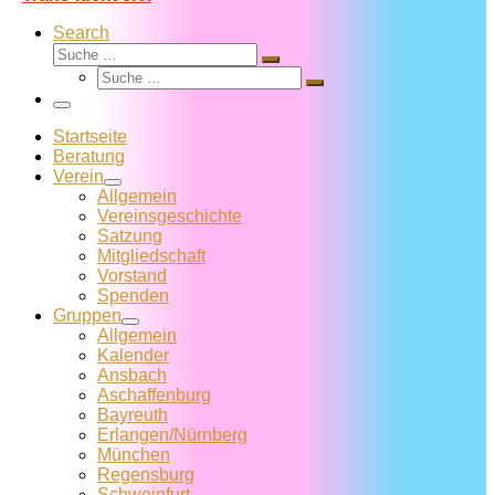
Search
Suche
Suche
Suche
…
Suche
…
Menü
Startseite
Beratung
Verein
Allgemein
Vereins­geschichte
Satzung
Mitglied­schaft
Vorstand
Spenden
Gruppen
Allgemein
Kalender
Ansbach
Aschaffenburg
Bayreuth
Erlangen/Nürnberg
München
Regensburg
Schweinfurt