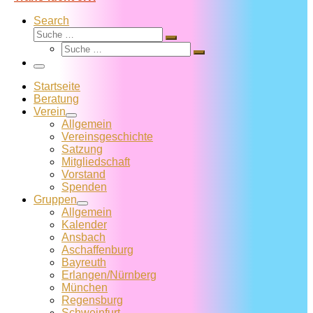
Search
Suche
Suche
Suche
…
Suche
…
Menü
Startseite
Beratung
Verein
Allgemein
Vereins­geschichte
Satzung
Mitglied­schaft
Vorstand
Spenden
Gruppen
Allgemein
Kalender
Ansbach
Aschaffenburg
Bayreuth
Erlangen/Nürnberg
München
Regensburg
Schweinfurt