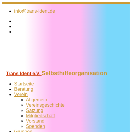
Zum
Inhalt
info@trans-ident.de
springen
Selbsthilfeorganisation
Trans-Ident e.V.
Startseite
Beratung
Verein
Allgemein
Vereins­geschichte
Satzung
Mitglied­schaft
Vorstand
Spenden
Gruppen