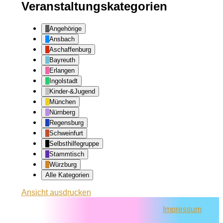
Veranstaltungskategorien
Angehörige
Ansbach
Aschaffenburg
Bayreuth
Erlangen
Ingolstadt
Kinder-&Jugend
München
Nürnberg
Regensburg
Schweinfurt
Selbsthilfegruppe
Stammtisch
Würzburg
Alle Kategorien
Ansicht
ausdrucken
Impressum