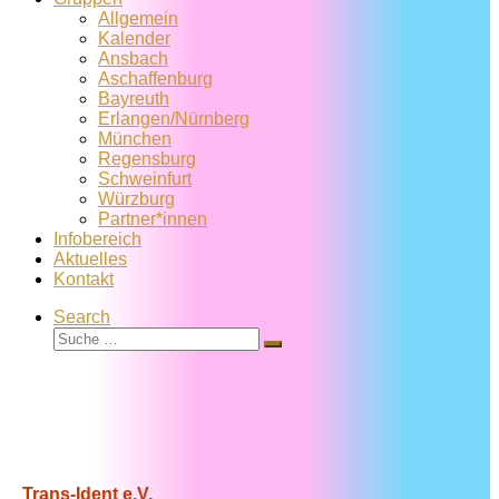
Allgemein
Kalender
Ansbach
Aschaffenburg
Bayreuth
Erlangen/Nürnberg
München
Regensburg
Schweinfurt
Würzburg
Partner*innen
Infobereich
Aktuelles
Kontakt
Search
Suche
Suche
…
Trans-Ident e.V.