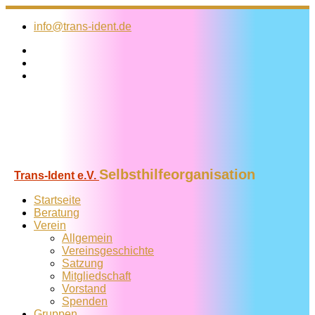
Zum
Inhalt
info@trans-ident.de
springen
Selbsthilfeorganisation
Trans-Ident e.V.
Startseite
Beratung
Verein
Allgemein
Vereins­geschichte
Satzung
Mitglied­schaft
Vorstand
Spenden
Gruppen