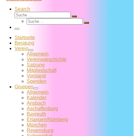
Search
Suche
Suche
Suche
…
Suche
…
Menü
Startseite
Beratung
Verein
Allgemein
Vereins­geschichte
Satzung
Mitglied­schaft
Vorstand
Spenden
Gruppen
Allgemein
Kalender
Ansbach
Aschaffenburg
Bayreuth
Erlangen/Nürnberg
München
Regensburg
Schweinfurt