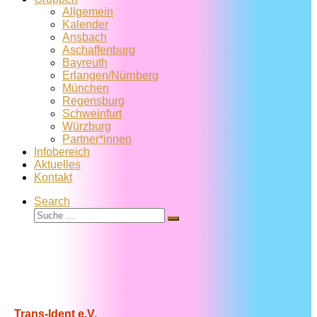
Allgemein
Kalender
Ansbach
Aschaffenburg
Bayreuth
Erlangen/Nürnberg
München
Regensburg
Schweinfurt
Würzburg
Partner*innen
Infobereich
Aktuelles
Kontakt
Search
Suche
Suche
…
Trans-Ident e.V.