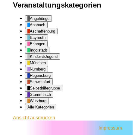
Veranstaltungskategorien
Angehörige
Ansbach
Aschaffenburg
Bayreuth
Erlangen
Ingolstadt
Kinder-&Jugend
München
Nürnberg
Regensburg
Schweinfurt
Selbsthilfegruppe
Stammtisch
Würzburg
Alle Kategorien
Ansicht
ausdrucken
Impressum