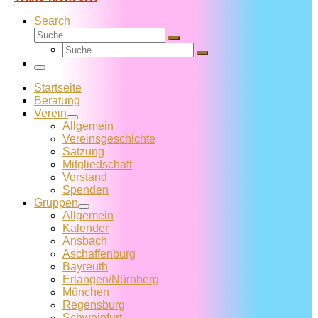
Search
Suche
Suche
Suche
…
Suche
…
Menü
Startseite
Beratung
Verein
Allgemein
Vereins­geschichte
Satzung
Mitglied­schaft
Vorstand
Spenden
Gruppen
Allgemein
Kalender
Ansbach
Aschaffenburg
Bayreuth
Erlangen/Nürnberg
München
Regensburg
Schweinfurt