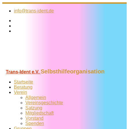
Zum
Inhalt
info@trans-ident.de
springen
Selbsthilfeorganisation
Trans-Ident e.V.
Startseite
Beratung
Verein
Allgemein
Vereins­geschichte
Satzung
Mitglied­schaft
Vorstand
Spenden
Gruppen