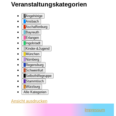
Veranstaltungskategorien
Angehörige
Ansbach
Aschaffenburg
Bayreuth
Erlangen
Ingolstadt
Kinder-&Jugend
München
Nürnberg
Regensburg
Schweinfurt
Selbsthilfegruppe
Stammtisch
Würzburg
Alle Kategorien
Ansicht
ausdrucken
Impressum