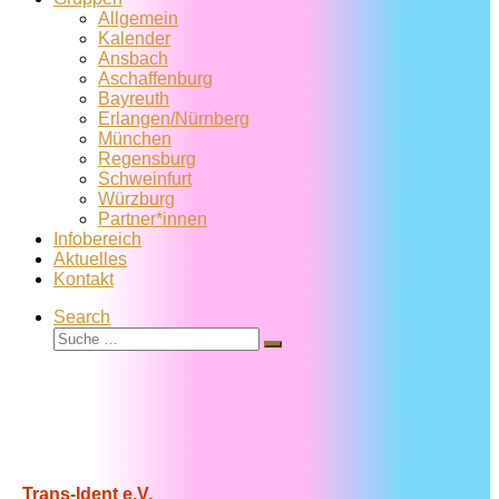
Allgemein
Kalender
Ansbach
Aschaffenburg
Bayreuth
Erlangen/Nürnberg
München
Regensburg
Schweinfurt
Würzburg
Partner*innen
Infobereich
Aktuelles
Kontakt
Search
Suche
Suche
…
Trans-Ident e.V.