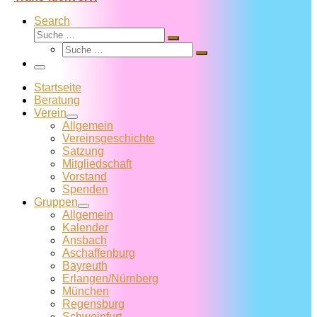
Search
Suche
Suche
Suche
…
Suche
…
Menü
Startseite
Beratung
Verein
Allgemein
Vereins­geschichte
Satzung
Mitglied­schaft
Vorstand
Spenden
Gruppen
Allgemein
Kalender
Ansbach
Aschaffenburg
Bayreuth
Erlangen/Nürnberg
München
Regensburg
Schweinfurt