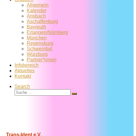
Allgemein
Kalender
Ansbach
Aschaffenburg
Bayreuth
Erlangen/Nürnberg
München
Regensburg
Schweinfurt
Würzburg
Partner*innen
Infobereich
Aktuelles
Kontakt
Search
Suche
Suche
…
Trans-Ident e.V.