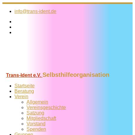
Zum
Inhalt
info@trans-ident.de
springen
Selbsthilfeorganisation
Trans-Ident e.V.
Startseite
Beratung
Verein
Allgemein
Vereins­geschichte
Satzung
Mitglied­schaft
Vorstand
Spenden
Gruppen