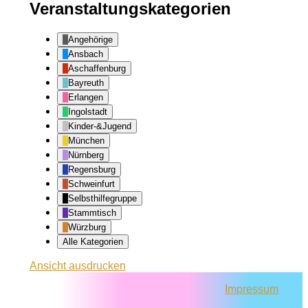
Veranstaltungskategorien
Angehörige
Ansbach
Aschaffenburg
Bayreuth
Erlangen
Ingolstadt
Kinder-&Jugend
München
Nürnberg
Regensburg
Schweinfurt
Selbsthilfegruppe
Stammtisch
Würzburg
Alle Kategorien
Ansicht
ausdrucken
Impressum