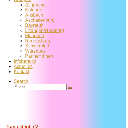
Allgemein
Kalender
Ansbach
Aschaffenburg
Bayreuth
Erlangen/Nürnberg
München
Regensburg
Schweinfurt
Würzburg
Partner*innen
Infobereich
Aktuelles
Kontakt
Search
Suche
Suche
…
Trans-Ident e.V.