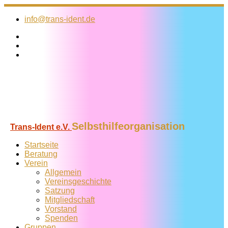
Zum
Inhalt
info@trans-ident.de
springen
Selbsthilfeorganisation
Trans-Ident e.V.
Startseite
Beratung
Verein
Allgemein
Vereins­geschichte
Satzung
Mitglied­schaft
Vorstand
Spenden
Gruppen