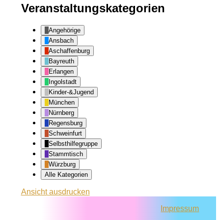
Veranstaltungskategorien
Angehörige
Ansbach
Aschaffenburg
Bayreuth
Erlangen
Ingolstadt
Kinder-&Jugend
München
Nürnberg
Regensburg
Schweinfurt
Selbsthilfegruppe
Stammtisch
Würzburg
Alle Kategorien
Ansicht
ausdrucken
Impressum