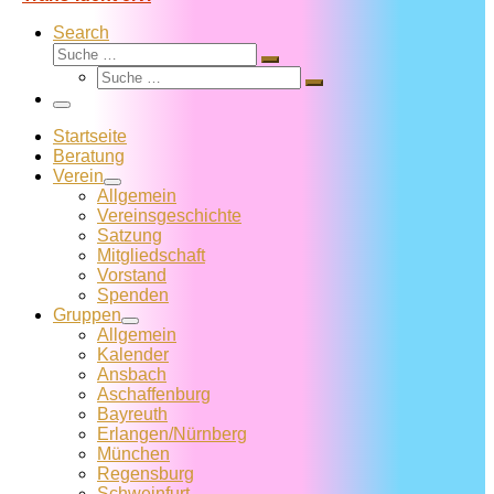
Search
Suche
Suche
Suche
…
Suche
…
Menü
Startseite
Beratung
Verein
Allgemein
Vereins­geschichte
Satzung
Mitglied­schaft
Vorstand
Spenden
Gruppen
Allgemein
Kalender
Ansbach
Aschaffenburg
Bayreuth
Erlangen/Nürnberg
München
Regensburg
Schweinfurt