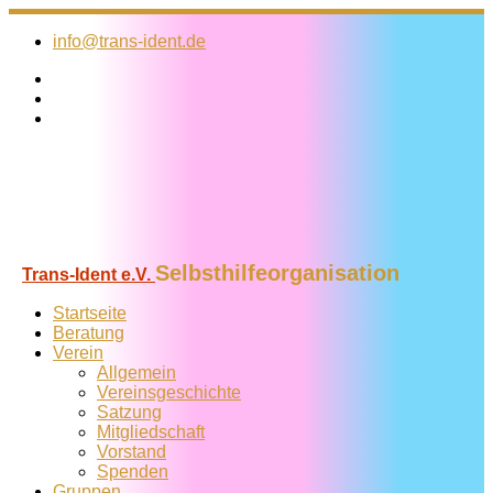
Zum
Inhalt
info@trans-ident.de
springen
Selbsthilfeorganisation
Trans-Ident e.V.
Startseite
Beratung
Verein
Allgemein
Vereins­geschichte
Satzung
Mitglied­schaft
Vorstand
Spenden
Gruppen