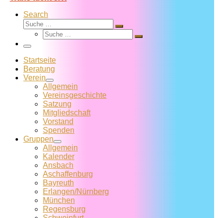
Search
Suche
Suche
Suche
…
Suche
…
Menü
Startseite
Beratung
Verein
Allgemein
Vereins­geschichte
Satzung
Mitglied­schaft
Vorstand
Spenden
Gruppen
Allgemein
Kalender
Ansbach
Aschaffenburg
Bayreuth
Erlangen/Nürnberg
München
Regensburg
Schweinfurt