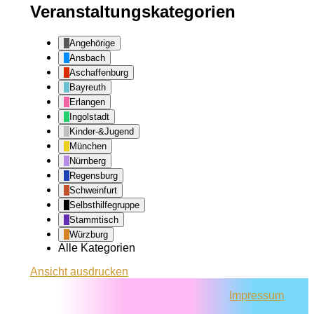
Veranstaltungskategorien
Angehörige
Ansbach
Aschaffenburg
Bayreuth
Erlangen
Ingolstadt
Kinder-&Jugend
München
Nürnberg
Regensburg
Schweinfurt
Selbsthilfegruppe
Stammtisch
Würzburg
Alle Kategorien
Ansicht
ausdrucken
Impressum