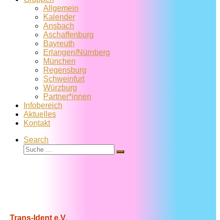
Allgemein
Kalender
Ansbach
Aschaffenburg
Bayreuth
Erlangen/Nürnberg
München
Regensburg
Schweinfurt
Würzburg
Partner*innen
Infobereich
Aktuelles
Kontakt
Search
Suche
Suche
…
Trans-Ident e.V.