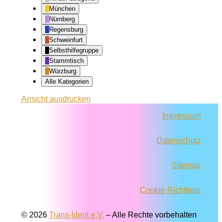
München
Nürnberg
Regensburg
Schweinfurt
Selbsthilfegruppe
Stammtisch
Würzburg
Alle Kategorien
Ansicht
ausdrucken
Impressum
Datenschutz
Sitemap
Cookie-Richtlinie
© 2026
Trans-Ident e.V.
–
Alle Rechte vorbehalten