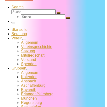
Search
Suche
Suche
Suche
…
Suche
…
Menü
Startseite
Beratung
Verein
Allgemein
Vereins­geschichte
Satzung
Mitglied­schaft
Vorstand
Spenden
Gruppen
Allgemein
Kalender
Ansbach
Aschaffenburg
Bayreuth
Erlangen/Nürnberg
München
Regensburg
Schweinfurt