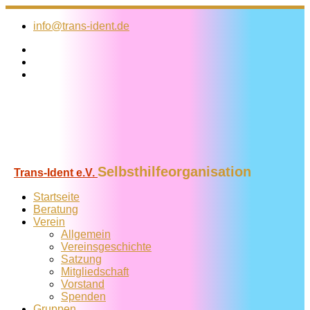
Zum
Inhalt
info@trans-ident.de
springen
Selbsthilfeorganisation
Trans-Ident e.V.
Startseite
Beratung
Verein
Allgemein
Vereins­geschichte
Satzung
Mitglied­schaft
Vorstand
Spenden
Gruppen