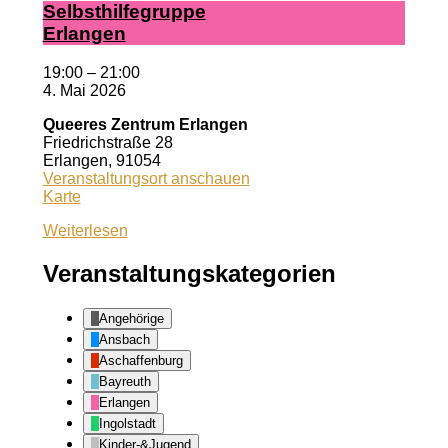
Selbst­hil­fe­grup­pe
Er­lan­gen
19:00
–
21:00
4. Mai 2026
Queeres Zentrum Erlangen
Friedrichstraße 28
Erlangen
,
91054
Veranstaltungsort anschauen
Queeres
Karte
Zentrum
Weiterlesen
Erlangen
Veranstaltungskategorien
Angehörige
Ansbach
Aschaffenburg
Bayreuth
Erlangen
Ingolstadt
Kinder-&Jugend