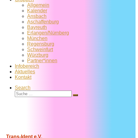
Allgemein
Kalender
Ansbach
Aschaffenburg
Bayreuth
Erlangen/Nürnberg
München
Regensburg
Schweinfurt
Würzburg
Partner*innen
Infobereich
Aktuelles
Kontakt
Search
Suche
Suche
…
Trans-Ident e.V.