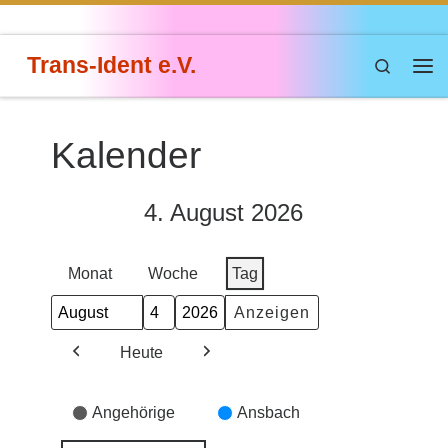
Zum Inhalt springen
Trans-Ident e.V.
Search
Me
Kalender
4. August 2026
Monat
Woche
Tag
Monat
Tag
Jahr
Heute
Zurück
Weiter
Veranstaltungskategorien
Angehörige
Ansbach