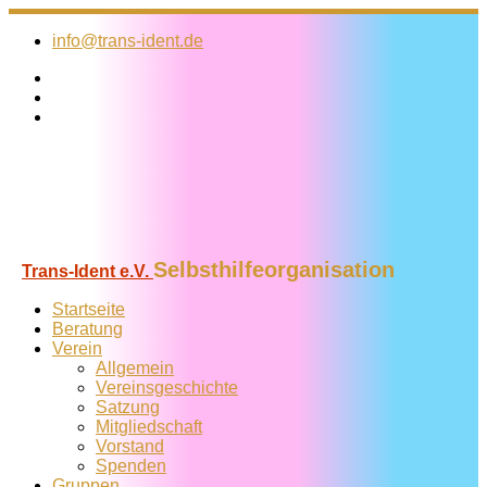
Zum
Inhalt
info@trans-ident.de
springen
Selbsthilfeorganisation
Trans-Ident e.V.
Startseite
Beratung
Verein
Allgemein
Vereins­geschichte
Satzung
Mitglied­schaft
Vorstand
Spenden
Gruppen