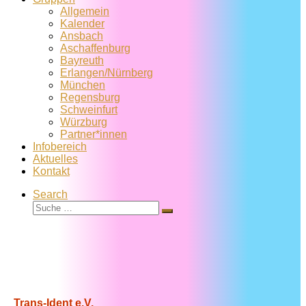
Allgemein
Kalender
Ansbach
Aschaffenburg
Bayreuth
Erlangen/Nürnberg
München
Regensburg
Schweinfurt
Würzburg
Partner*innen
Infobereich
Aktuelles
Kontakt
Search
Suche
Suche
…
Trans-Ident e.V.