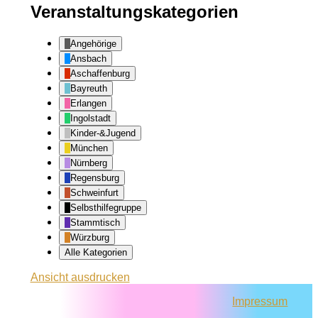
Veranstaltungskategorien
Angehörige
Ansbach
Aschaffenburg
Bayreuth
Erlangen
Ingolstadt
Kinder-&Jugend
München
Nürnberg
Regensburg
Schweinfurt
Selbsthilfegruppe
Stammtisch
Würzburg
Alle Kategorien
Ansicht
ausdrucken
Impressum