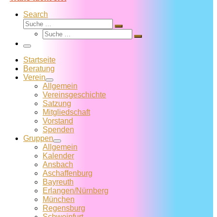
Search
Suche
Suche
Suche
…
Suche
…
Menü
Startseite
Beratung
Verein
Allgemein
Vereins­geschichte
Satzung
Mitglied­schaft
Vorstand
Spenden
Gruppen
Allgemein
Kalender
Ansbach
Aschaffenburg
Bayreuth
Erlangen/Nürnberg
München
Regensburg
Schweinfurt