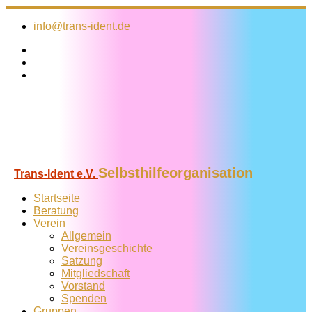
Zum
Inhalt
info@trans-ident.de
springen
Selbsthilfeorganisation
Trans-Ident e.V.
Startseite
Beratung
Verein
Allgemein
Vereins­geschichte
Satzung
Mitglied­schaft
Vorstand
Spenden
Gruppen