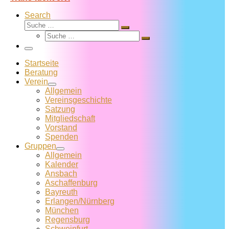
Search
Suche
Suche
Suche
…
Suche
…
Menü
Startseite
Beratung
Verein
Allgemein
Vereins­geschichte
Satzung
Mitglied­schaft
Vorstand
Spenden
Gruppen
Allgemein
Kalender
Ansbach
Aschaffenburg
Bayreuth
Erlangen/Nürnberg
München
Regensburg
Schweinfurt