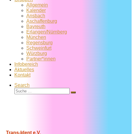
Allgemein
Kalender
Ansbach
Aschaffenburg
Bayreuth
Erlangen/Nürnberg
München
Regensburg
Schweinfurt
Würzburg
Partner*innen
Infobereich
Aktuelles
Kontakt
Search
Suche
Suche
…
Trans-Ident e.V.