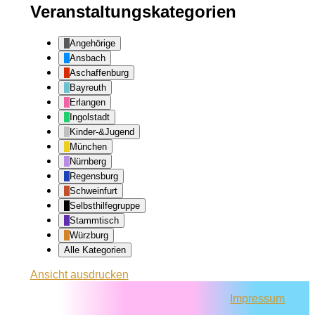
Veranstaltungskategorien
Angehörige
Ansbach
Aschaffenburg
Bayreuth
Erlangen
Ingolstadt
Kinder-&Jugend
München
Nürnberg
Regensburg
Schweinfurt
Selbsthilfegruppe
Stammtisch
Würzburg
Alle Kategorien
Ansicht
ausdrucken
Impressum