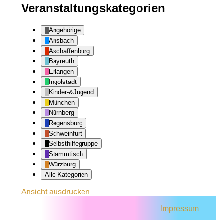
Veranstaltungskategorien
Angehörige
Ansbach
Aschaffenburg
Bayreuth
Erlangen
Ingolstadt
Kinder-&Jugend
München
Nürnberg
Regensburg
Schweinfurt
Selbsthilfegruppe
Stammtisch
Würzburg
Alle Kategorien
Ansicht
ausdrucken
Impressum