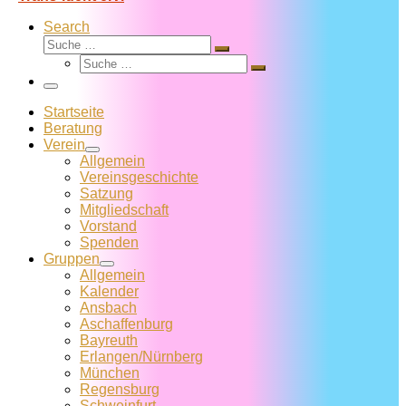
Search
Suche
Suche
Suche
…
Suche
…
Menü
Startseite
Beratung
Verein
Allgemein
Vereins­geschichte
Satzung
Mitglied­schaft
Vorstand
Spenden
Gruppen
Allgemein
Kalender
Ansbach
Aschaffenburg
Bayreuth
Erlangen/Nürnberg
München
Regensburg
Schweinfurt