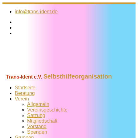
Zum
Inhalt
info@trans-ident.de
springen
Selbsthilfeorganisation
Trans-Ident e.V.
Startseite
Beratung
Verein
Allgemein
Vereins­geschichte
Satzung
Mitglied­schaft
Vorstand
Spenden
Gruppen