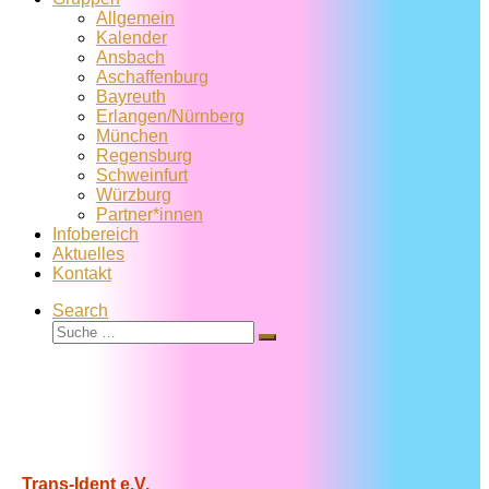
Allgemein
Kalender
Ansbach
Aschaffenburg
Bayreuth
Erlangen/Nürnberg
München
Regensburg
Schweinfurt
Würzburg
Partner*innen
Infobereich
Aktuelles
Kontakt
Search
Suche
Suche
…
Trans-Ident e.V.