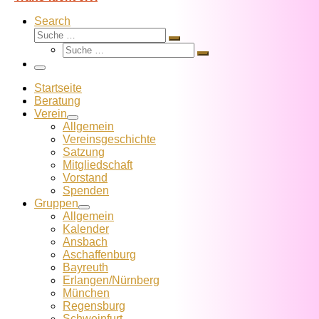
Search
Suche
Suche
Suche
…
Suche
…
Menü
Startseite
Beratung
Verein
Allgemein
Vereins­geschichte
Satzung
Mitglied­schaft
Vorstand
Spenden
Gruppen
Allgemein
Kalender
Ansbach
Aschaffenburg
Bayreuth
Erlangen/Nürnberg
München
Regensburg
Schweinfurt