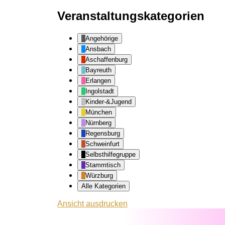
Veranstaltungskategorien
Angehörige
Ansbach
Aschaffenburg
Bayreuth
Erlangen
Ingolstadt
Kinder-&Jugend
München
Nürnberg
Regensburg
Schweinfurt
Selbsthilfegruppe
Stammtisch
Würzburg
Alle Kategorien
Ansicht
ausdrucken