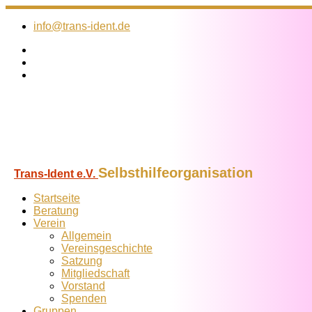
Zum
Inhalt
info@trans-ident.de
springen
Selbsthilfeorganisation
Trans-Ident e.V.
Startseite
Beratung
Verein
Allgemein
Vereins­geschichte
Satzung
Mitglied­schaft
Vorstand
Spenden
Gruppen