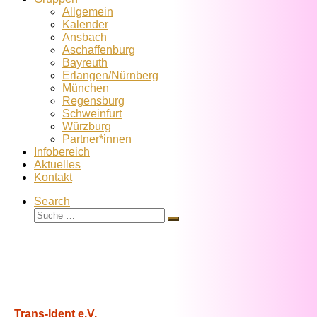
Allgemein
Kalender
Ansbach
Aschaffenburg
Bayreuth
Erlangen/Nürnberg
München
Regensburg
Schweinfurt
Würzburg
Partner*innen
Infobereich
Aktuelles
Kontakt
Search
Suche
Suche
…
Trans-Ident e.V.