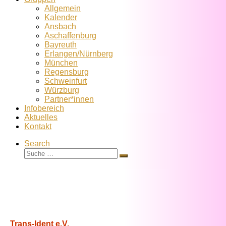
Allgemein
Kalender
Ansbach
Aschaffenburg
Bayreuth
Erlangen/Nürnberg
München
Regensburg
Schweinfurt
Würzburg
Partner*innen
Infobereich
Aktuelles
Kontakt
Search
Suche
Suche
…
Trans-Ident e.V.