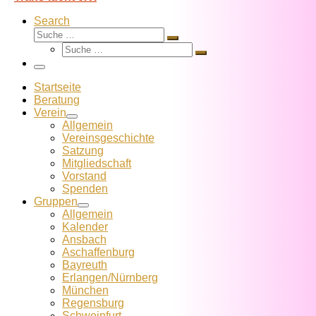
Search
Suche
Suche
Suche
…
Suche
…
Menü
Startseite
Beratung
Verein
Allgemein
Vereins­geschichte
Satzung
Mitglied­schaft
Vorstand
Spenden
Gruppen
Allgemein
Kalender
Ansbach
Aschaffenburg
Bayreuth
Erlangen/Nürnberg
München
Regensburg
Schweinfurt