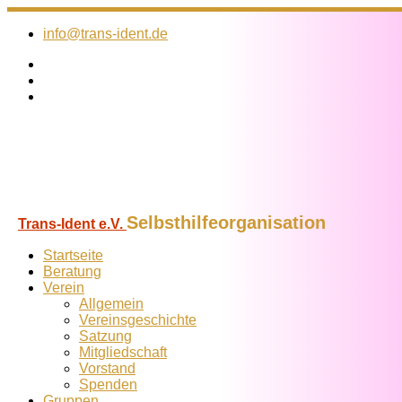
Zum
Inhalt
info@trans-ident.de
springen
Selbsthilfeorganisation
Trans-Ident e.V.
Startseite
Beratung
Verein
Allgemein
Vereins­geschichte
Satzung
Mitglied­schaft
Vorstand
Spenden
Gruppen