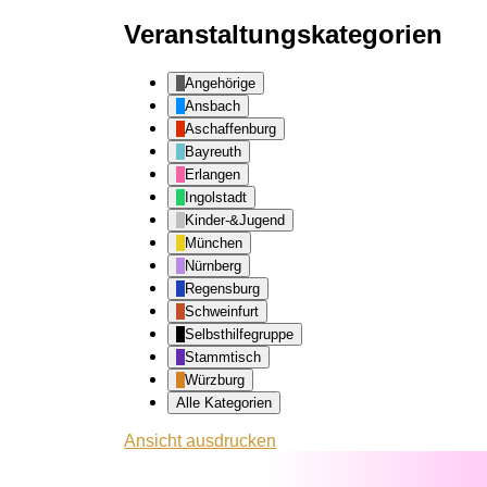
Veranstaltungskategorien
Angehörige
Ansbach
Aschaffenburg
Bayreuth
Erlangen
Ingolstadt
Kinder-&Jugend
München
Nürnberg
Regensburg
Schweinfurt
Selbsthilfegruppe
Stammtisch
Würzburg
Alle Kategorien
Ansicht
ausdrucken