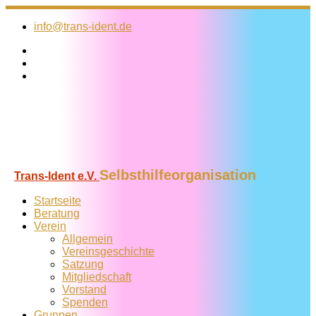
Zum
Inhalt
info@trans-ident.de
springen
Selbsthilfeorganisation
Trans-Ident e.V.
Startseite
Beratung
Verein
Allgemein
Vereins­geschichte
Satzung
Mitglied­schaft
Vorstand
Spenden
Gruppen