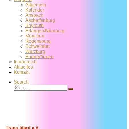
Allgemein
Kalender
Ansbach
Aschaffenburg
Bayreuth
Erlangen/Nürnberg
München
Regensburg
Schweinfurt
Würzburg
Partner*innen
Infobereich
Aktuelles
Kontakt
Search
Suche
Suche
…
Trans-Ident e.V.