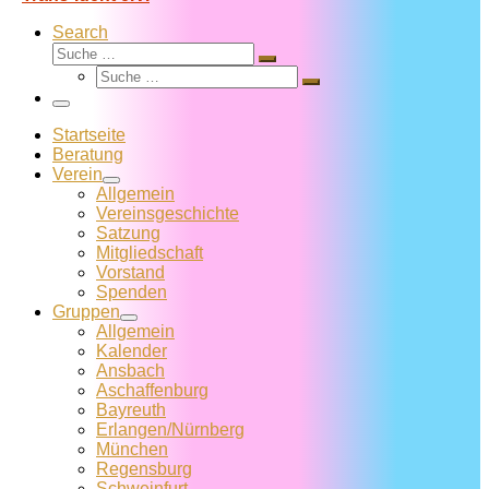
Search
Suche
Suche
Suche
…
Suche
…
Menü
Startseite
Beratung
Verein
Allgemein
Vereins­geschichte
Satzung
Mitglied­schaft
Vorstand
Spenden
Gruppen
Allgemein
Kalender
Ansbach
Aschaffenburg
Bayreuth
Erlangen/Nürnberg
München
Regensburg
Schweinfurt