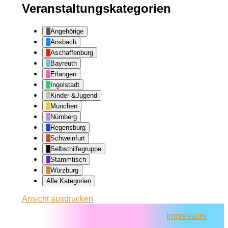
Veranstaltungskategorien
Angehörige
Ansbach
Aschaffenburg
Bayreuth
Erlangen
Ingolstadt
Kinder-&Jugend
München
Nürnberg
Regensburg
Schweinfurt
Selbsthilfegruppe
Stammtisch
Würzburg
Alle Kategorien
Ansicht
ausdrucken
Impressum