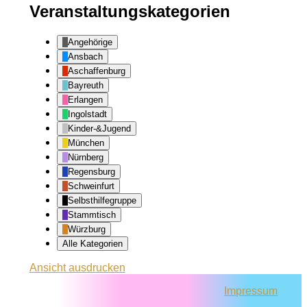
Veranstaltungskategorien
Angehörige
Ansbach
Aschaffenburg
Bayreuth
Erlangen
Ingolstadt
Kinder-&Jugend
München
Nürnberg
Regensburg
Schweinfurt
Selbsthilfegruppe
Stammtisch
Würzburg
Alle Kategorien
Ansicht
ausdrucken
Impressum