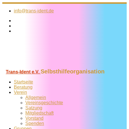
Zum
Inhalt
info@trans-ident.de
springen
Selbsthilfeorganisation
Trans-Ident e.V.
Startseite
Beratung
Verein
Allgemein
Vereins­geschichte
Satzung
Mitglied­schaft
Vorstand
Spenden
Gruppen