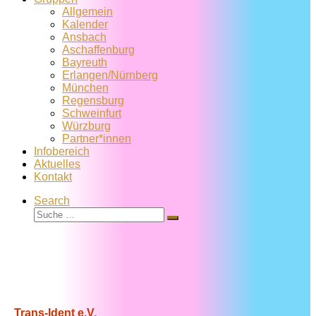
Allgemein
Kalender
Ansbach
Aschaffenburg
Bayreuth
Erlangen/Nürnberg
München
Regensburg
Schweinfurt
Würzburg
Partner*innen
Infobereich
Aktuelles
Kontakt
Search
Suche
Suche
…
Trans-Ident e.V.