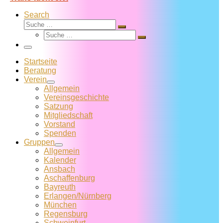
Search
Suche
Suche
Suche
…
Suche
…
Menü
Startseite
Beratung
Verein
Allgemein
Vereins­geschichte
Satzung
Mitglied­schaft
Vorstand
Spenden
Gruppen
Allgemein
Kalender
Ansbach
Aschaffenburg
Bayreuth
Erlangen/Nürnberg
München
Regensburg
Schweinfurt