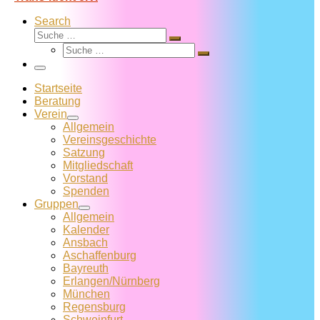
Search
Suche
Suche
Suche
…
Suche
…
Menü
Startseite
Beratung
Verein
Allgemein
Vereins­geschichte
Satzung
Mitglied­schaft
Vorstand
Spenden
Gruppen
Allgemein
Kalender
Ansbach
Aschaffenburg
Bayreuth
Erlangen/Nürnberg
München
Regensburg
Schweinfurt