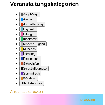
Veranstaltungskategorien
Angehörige
Ansbach
Aschaffenburg
Bayreuth
Erlangen
Ingolstadt
Kinder-&Jugend
München
Nürnberg
Regensburg
Schweinfurt
Selbsthilfegruppe
Stammtisch
Würzburg
Alle Kategorien
Ansicht
ausdrucken
Impressum