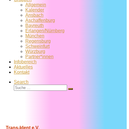
Allgemein
Kalender
Ansbach
Aschaffenburg
Bayreuth
Erlangen/Nürnberg
München
Regensburg
Schweinfurt
Würzburg
Partner*innen
Infobereich
Aktuelles
Kontakt
Search
Suche
Suche
…
Trans-Ident e.V.