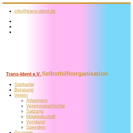
Zum
Inhalt
info@trans-ident.de
springen
Selbsthilfeorganisation
Trans-Ident e.V.
Startseite
Beratung
Verein
Allgemein
Vereins­geschichte
Satzung
Mitglied­schaft
Vorstand
Spenden
Gruppen