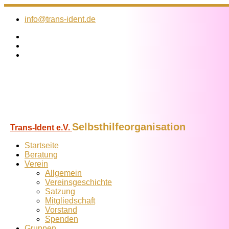
Zum
Inhalt
info@trans-ident.de
springen
Selbsthilfeorganisation
Trans-Ident e.V.
Startseite
Beratung
Verein
Allgemein
Vereins­geschichte
Satzung
Mitglied­schaft
Vorstand
Spenden
Gruppen