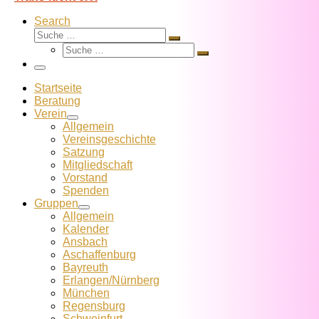
Search
Suche
Suche
Suche
…
Suche
…
Menü
Startseite
Beratung
Verein
Allgemein
Vereins­geschichte
Satzung
Mitglied­schaft
Vorstand
Spenden
Gruppen
Allgemein
Kalender
Ansbach
Aschaffenburg
Bayreuth
Erlangen/Nürnberg
München
Regensburg
Schweinfurt