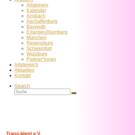
Allgemein
Kalender
Ansbach
Aschaffenburg
Bayreuth
Erlangen/Nürnberg
München
Regensburg
Schweinfurt
Würzburg
Partner*innen
Infobereich
Aktuelles
Kontakt
Search
Suche
Suche
…
Trans-Ident e.V.