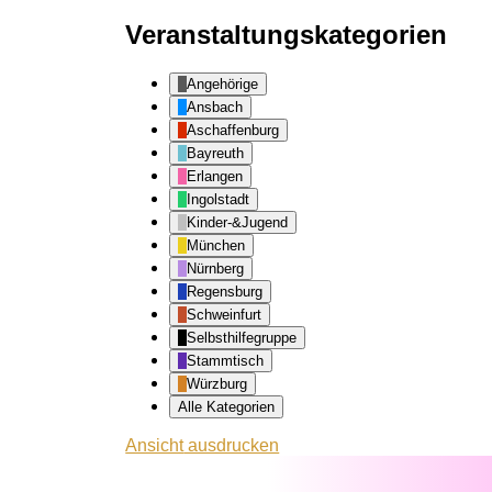
Veranstaltungskategorien
Angehörige
Ansbach
Aschaffenburg
Bayreuth
Erlangen
Ingolstadt
Kinder-&Jugend
München
Nürnberg
Regensburg
Schweinfurt
Selbsthilfegruppe
Stammtisch
Würzburg
Alle Kategorien
Ansicht
ausdrucken