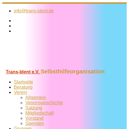
Zum
Inhalt
info@trans-ident.de
springen
Selbsthilfeorganisation
Trans-Ident e.V.
Startseite
Beratung
Verein
Allgemein
Vereins­geschichte
Satzung
Mitglied­schaft
Vorstand
Spenden
Gruppen