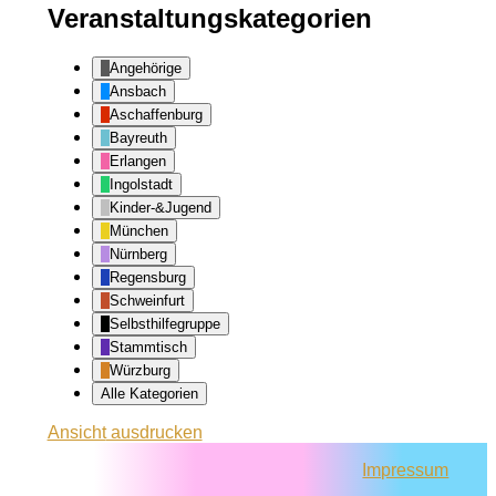
Veranstaltungskategorien
Angehörige
Ansbach
Aschaffenburg
Bayreuth
Erlangen
Ingolstadt
Kinder-&Jugend
München
Nürnberg
Regensburg
Schweinfurt
Selbsthilfegruppe
Stammtisch
Würzburg
Alle Kategorien
Ansicht
ausdrucken
Impressum