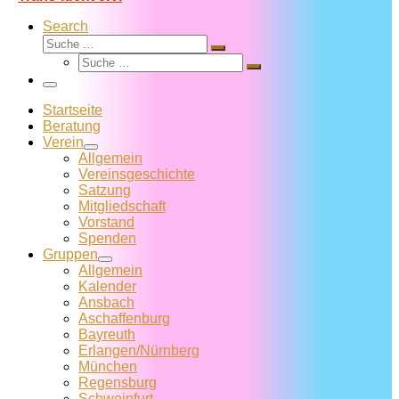
Search
Suche
Suche
Suche
…
Suche
…
Menü
Startseite
Beratung
Verein
Allgemein
Vereins­geschichte
Satzung
Mitglied­schaft
Vorstand
Spenden
Gruppen
Allgemein
Kalender
Ansbach
Aschaffenburg
Bayreuth
Erlangen/Nürnberg
München
Regensburg
Schweinfurt