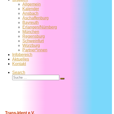
Allgemein
Kalender
Ansbach
Aschaffenburg
Bayreuth
Erlangen/Nürnberg
München
Regensburg
Schweinfurt
Würzburg
Partner*innen
Infobereich
Aktuelles
Kontakt
Search
Suche
Suche
…
Trans-Ident e.V.